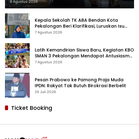
8 Agustus 2026
Kepala Sekolah TK ABA Bendan Kota
Pekalongan Beri Klarifikasi, Luruskan Isu
Proyek Revitalisasi
7 Agustus 2026
Latih Kemandirian Siswa Baru, Kegiatan KBO
SMAN 3 Pekalongan Mendapat Antusiasme
dan Respon Positif Orang Tua Murid
7 Agustus 2026
Pesan Prabowo ke Pamong Praja Muda
IPDN: Rakyat Tak Butuh Birokrasi Berbelit
29 Juli 2026
Ticket Booking