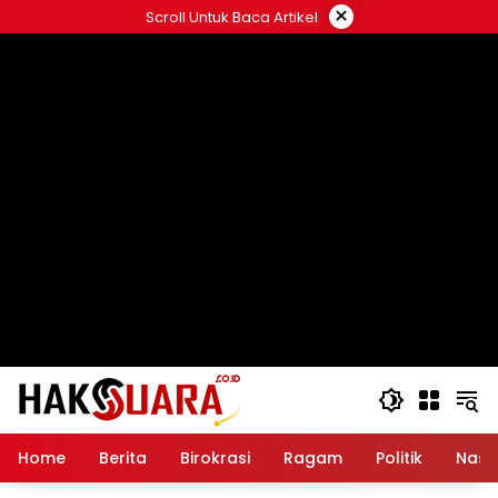
Langsung
×
Scroll Untuk Baca Artikel
ke
konten
Home
Berita
Birokrasi
Ragam
Politik
Nasi