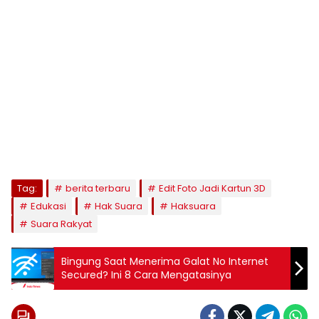
Tag:
berita terbaru
Edit Foto Jadi Kartun 3D
Edukasi
Hak Suara
Haksuara
Suara Rakyat
Bingung Saat Menerima Galat No Internet
Secured? Ini 8 Cara Mengatasinya