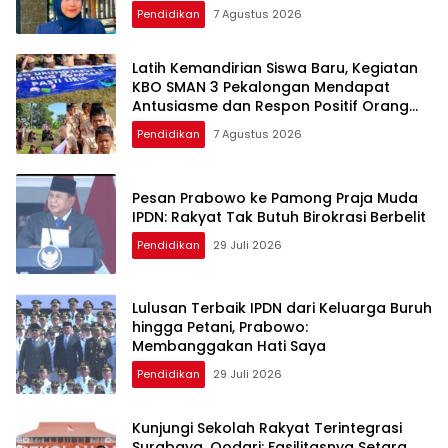
Pendidikan
7 Agustus 2026
Latih Kemandirian Siswa Baru, Kegiatan
KBO SMAN 3 Pekalongan Mendapat
Antusiasme dan Respon Positif Orang
Tua Murid
Pendidikan
7 Agustus 2026
Pesan Prabowo ke Pamong Praja Muda
IPDN: Rakyat Tak Butuh Birokrasi Berbelit
Pendidikan
29 Juli 2026
Lulusan Terbaik IPDN dari Keluarga Buruh
hingga Petani, Prabowo:
Membanggakan Hati Saya
Pendidikan
29 Juli 2026
Kunjungi Sekolah Rakyat Terintegrasi
Surabaya, Qodari: Fasilitasnya Setara