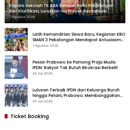
Kepala Sekolah TK ABA Bendan Kota Pekalongan
Beri Klarifikasi, Luruskan Isu Proyek Revitalisasi
7 Agustus 2026
Latih Kemandirian Siswa Baru, Kegiatan KBO
SMAN 3 Pekalongan Mendapat Antusiasme
dan Respon Positif Orang Tua Murid
7 Agustus 2026
Pesan Prabowo ke Pamong Praja Muda
IPDN: Rakyat Tak Butuh Birokrasi Berbelit
29 Juli 2026
Lulusan Terbaik IPDN dari Keluarga Buruh
hingga Petani, Prabowo: Membanggakan
Hati Saya
29 Juli 2026
Ticket Booking