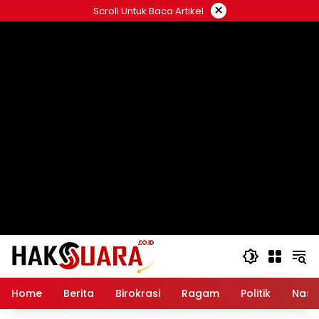
Langsung
×
Scroll Untuk Baca Artikel
ke
konten
Home
Berita
Birokrasi
Ragam
Politik
Nasi