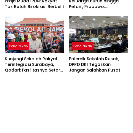
Praja Muda IPDN: Rakyat
Keluarga Buruh hingga
Tak Butuh Birokrasi Berbelit
Petani, Prabowo:
Membanggakan Hati Saya
Pendidikan
Pendidikan
Kunjungi Sekolah Rakyat
Polemik Sekolah Rusak,
Terintegrasi Surabaya,
DPRD DKI Tegaskan
Qodari: Fasilitasnya Setara
Jangan Salahkan Pusat
Sekolah Swasta Terbaik