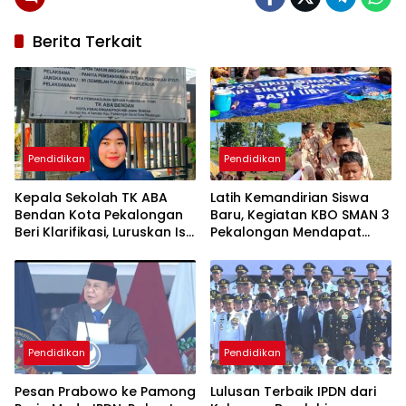
Berita Terkait
Pendidikan
Pendidikan
Kepala Sekolah TK ABA
Latih Kemandirian Siswa
Bendan Kota Pekalongan
Baru, Kegiatan KBO SMAN 3
Beri Klarifikasi, Luruskan Isu
Pekalongan Mendapat
Proyek Revitalisasi
Antusiasme dan Respon
Positif Orang Tua Murid
Pendidikan
Pendidikan
Pesan Prabowo ke Pamong
Lulusan Terbaik IPDN dari