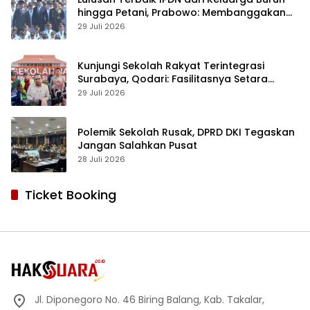
hingga Petani, Prabowo: Membanggakan
Hati Saya
29 Juli 2026
Kunjungi Sekolah Rakyat Terintegrasi
Surabaya, Qodari: Fasilitasnya Setara
Sekolah Swasta Terbaik
29 Juli 2026
Polemik Sekolah Rusak, DPRD DKI Tegaskan
Jangan Salahkan Pusat
28 Juli 2026
Ticket Booking
Jl. Diponegoro No. 46 Biring Balang, Kab. Takalar,