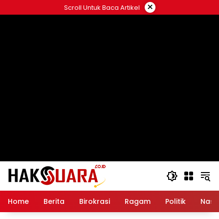
Langsung
×
Scroll Untuk Baca Artikel
ke
konten
Home
Berita
Birokrasi
Ragam
Politik
Nasi