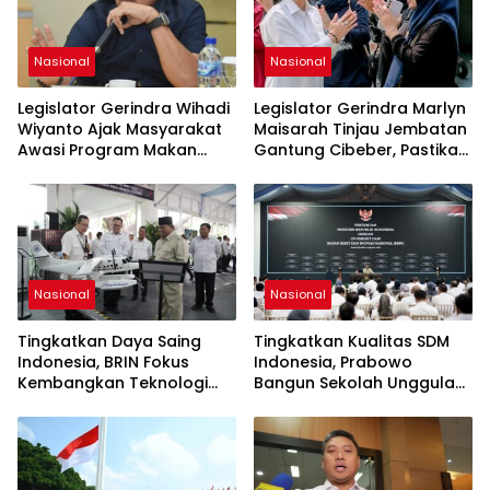
Nasional
Nasional
Legislator Gerindra Wihadi
Legislator Gerindra Marlyn
Wiyanto Ajak Masyarakat
Maisarah Tinjau Jembatan
Awasi Program Makan
Gantung Cibeber, Pastikan
Bergizi Gratis agar Tepat
Aspirasi Warga Terlaksana
Sasaran
Nasional
Nasional
Tingkatkan Daya Saing
Tingkatkan Kualitas SDM
Indonesia, BRIN Fokus
Indonesia, Prabowo
Kembangkan Teknologi
Bangun Sekolah Unggulan
Nuklir hingga AI
hingga Undang Universitas
Terbaik Dunia