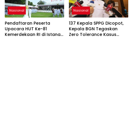
Nasional
Nasional
Pendaftaran Peserta
137 Kepala SPPG Dicopot,
Upacara HUT Ke-81
Kepala BGN Tegaskan
Kemerdekaan RI di Istana
Zero Tolerance Kasus
Merdeka Resmi Dibuka Hari
Keracunan MBG
Ini 5 Agustus 2026