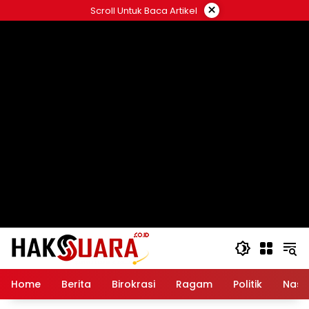
Langsung
×
Scroll Untuk Baca Artikel
ke
konten
Home
Berita
Birokrasi
Ragam
Politik
Nasi