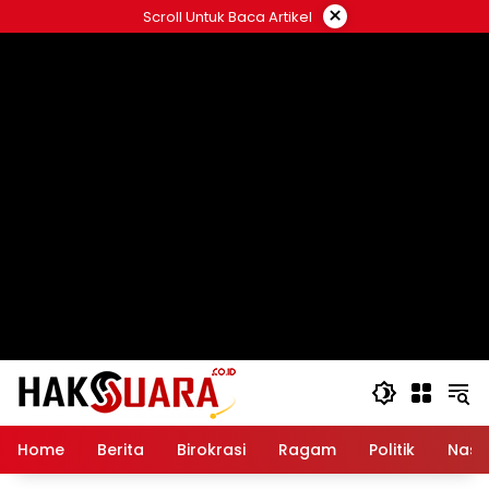
Langsung
×
Scroll Untuk Baca Artikel
ke
konten
Home
Berita
Birokrasi
Ragam
Politik
Nasi