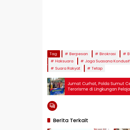
Tag:
Berpesan
Birokrasi
B
Haksuara
Jaga Suasana Kondusif
Suara Rakyat
Tetap
Jumat Curhat, Polda Sumut C
Terorisme di Lingkungan Pelaja
Berita Terkait