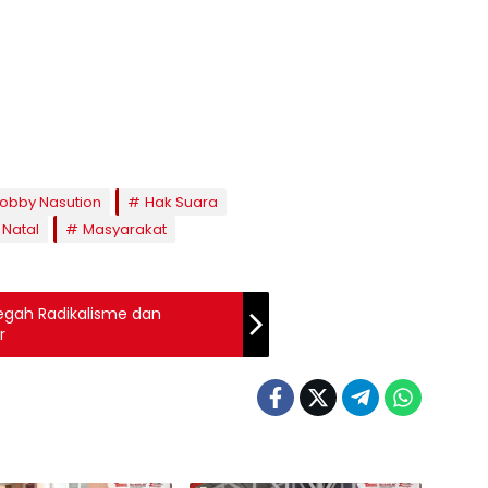
obby Nasution
Hak Suara
 Natal
Masyarakat
egah Radikalisme dan
r