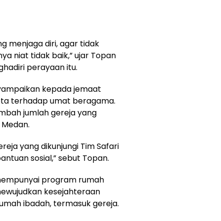
ng menjaga diri, agar tidak
a niat tidak baik,” ujar Topan
hadiri perayaan itu.
yampaikan kepada jemaat
Kota terhadap umat beragama.
ambah jumlah gereja yang
o Medan.
gereja yang dikunjungi Tim Safari
tuan sosial,” sebut Topan.
 mempunyai program rumah
 mewujudkan kesejahteraan
rumah ibadah, termasuk gereja.