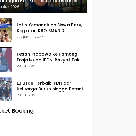
alongan Beri Klarifikasi, Luruskan Isu
yek Revitalisasi
gustus 2026
Latih Kemandirian Siswa Baru,
Kegiatan KBO SMAN 3
Pekalongan Mendapat
7 Agustus 2026
Antusiasme dan Respon Positif
Orang Tua Murid
Pesan Prabowo ke Pamong
Praja Muda IPDN: Rakyat Tak
Butuh Birokrasi Berbelit
29 Juli 2026
Lulusan Terbaik IPDN dari
Keluarga Buruh hingga Petani,
Prabowo: Membanggakan Hati
29 Juli 2026
Saya
cket Booking