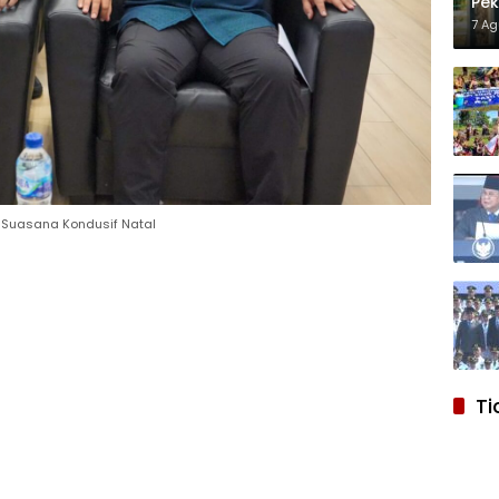
Pek
Pro
7 A
 Suasana Kondusif Natal
Ti