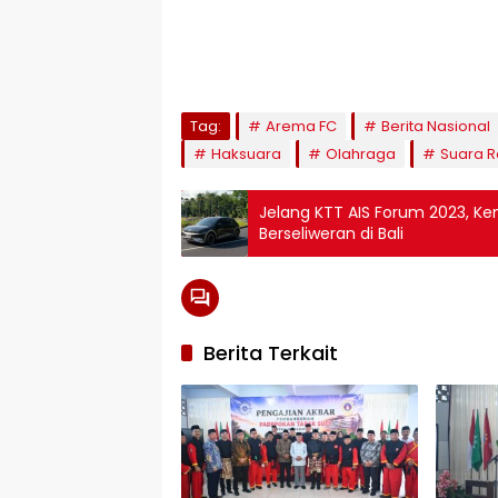
Tag:
Arema FC
Berita Nasional
Haksuara
Olahraga
Suara R
Jelang KTT AIS Forum 2023, Ken
Berseliweran di Bali
Berita Terkait