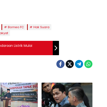
Borneo FC
Hak Suara
akyat
daraan Listrik Mulai