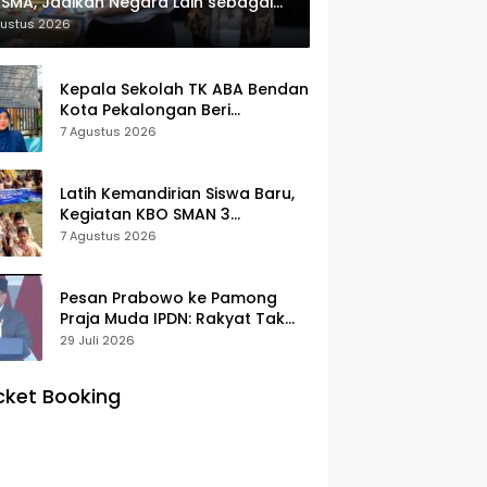
SMA, Jadikan Negara Lain sebagai
erensi
gustus 2026
Kepala Sekolah TK ABA Bendan
Kota Pekalongan Beri
Klarifikasi, Luruskan Isu Proyek
7 Agustus 2026
Revitalisasi
Latih Kemandirian Siswa Baru,
Kegiatan KBO SMAN 3
Pekalongan Mendapat
7 Agustus 2026
Antusiasme dan Respon Positif
Orang Tua Murid
Pesan Prabowo ke Pamong
Praja Muda IPDN: Rakyat Tak
Butuh Birokrasi Berbelit
29 Juli 2026
cket Booking