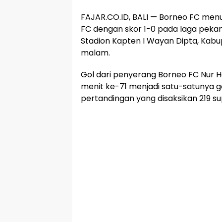
FAJAR.CO.ID, BALI — Borneo FC me
FC dengan skor 1-0 pada laga pekan k
Stadion Kapten I Wayan Dipta, Kabup
malam.
Gol dari penyerang Borneo FC Nur H
menit ke-71 menjadi satu-satunya g
pertandingan yang disaksikan 219 s