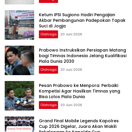
Ketum IPSI Sugiono Hadiri Pengajian
Akbar Pembangunan Padepokan Tapak
Suci di Jogja
Olahraga
20 Juni 2026
Prabowo Instruksikan Persiapan Matang
bagi Timnas Indonesia Jelang Kualifikasi
Piala Dunia 2030
Olahraga
20 Juni 2026
Pesan Prabowo ke Menpora: Perbaiki
Kompetisi Agar Hasilkan Timnas yang
Bisa Lolos Piala Dunia
Olahraga
20 Juni 2026
Grand Final Mobile Legends Kapolres
Cup 2026 Digelar, Juara Akan Wakili
Pekalongan ke Kapolda Cup