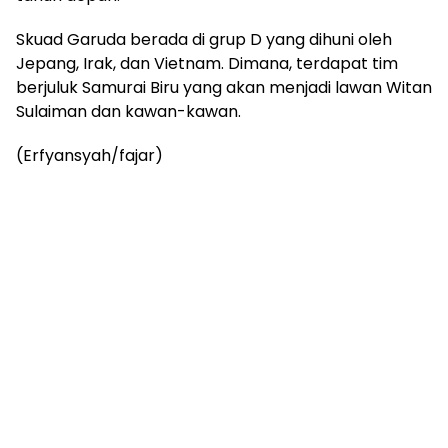
Skuad Garuda berada di grup D yang dihuni oleh
Jepang, Irak, dan Vietnam. Dimana, terdapat tim
berjuluk Samurai Biru yang akan menjadi lawan Witan
Sulaiman dan kawan-kawan.
(Erfyansyah/fajar)