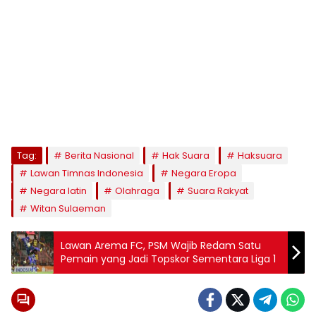
Tag:
Berita Nasional
Hak Suara
Haksuara
Lawan Timnas Indonesia
Negara Eropa
Negara latin
Olahraga
Suara Rakyat
Witan Sulaeman
Lawan Arema FC, PSM Wajib Redam Satu
Pemain yang Jadi Topskor Sementara Liga 1