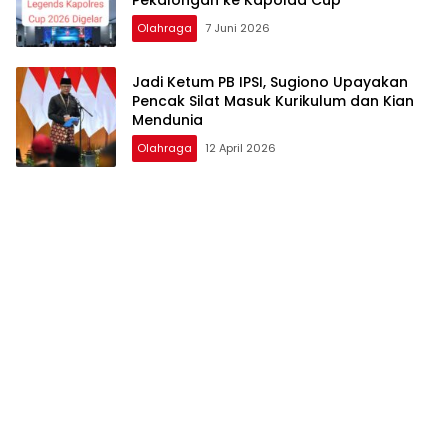
Olahraga
7 Juni 2026
Jadi Ketum PB IPSI, Sugiono Upayakan
Pencak Silat Masuk Kurikulum dan Kian
Mendunia
Olahraga
12 April 2026