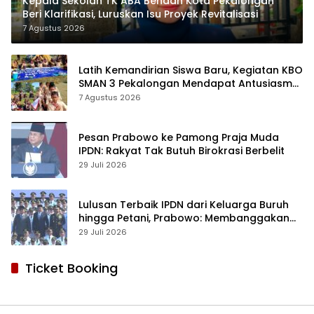
Kepala Sekolah TK ABA Bendan Kota Pekalongan
Beri Klarifikasi, Luruskan Isu Proyek Revitalisasi
7 Agustus 2026
Latih Kemandirian Siswa Baru, Kegiatan KBO
SMAN 3 Pekalongan Mendapat Antusiasme
dan Respon Positif Orang Tua Murid
7 Agustus 2026
Pesan Prabowo ke Pamong Praja Muda
IPDN: Rakyat Tak Butuh Birokrasi Berbelit
29 Juli 2026
Lulusan Terbaik IPDN dari Keluarga Buruh
hingga Petani, Prabowo: Membanggakan
Hati Saya
29 Juli 2026
Ticket Booking