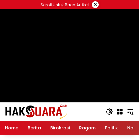
Langsung
×
Scroll Untuk Baca Artikel
ke
konten
Home
Berita
Birokrasi
Ragam
Politik
Nasi