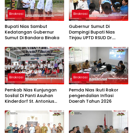
Birokrasi
Birokrasi
Bupati Nias Sambut
Gubernur Sumut Di
Kedatangan Gubernur
Dampingi Bupati Nias
Sumut Di Bandara Binaka
Tinjau UPTD RSUD Dr.
Thomsen Nias
Birokrasi
Birokrasi
Pemkab Nias Kunjungan
Pemda Nias Ikuti Rakor
Sosilal Di Panti Asuhan
pengendalian Inflasi
Kinderdorf St. Antonius
Daerah Tahun 2026
Gido