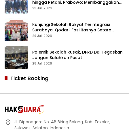
hingga Petani, Prabowo: Membanggakan
Hati Saya
29 Juli 2026
Kunjungi Sekolah Rakyat Terintegrasi
Surabaya, Qodari: Fasilitasnya Setara
Sekolah Swasta Terbaik
29 Juli 2026
Polemik Sekolah Rusak, DPRD DKI Tegaskan
Jangan Salahkan Pusat
28 Juli 2026
Ticket Booking
Jl. Diponegoro No. 46 Biring Balang, Kab. Takalar,
Sulawesi Selatan, Indonesia