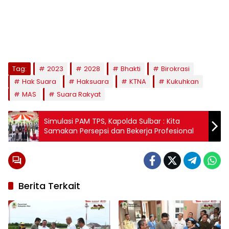
Tag:
2023
2028
Bhakti
Birokrasi
Hak Suara
Haksuara
KTNA
Kukuhkan
MAS
Suara Rakyat
Simulasi PAM TPS, Kapolda Sulbar : Kita
Samakan Persepsi dan Bekerja Profesional
Berita Terkait