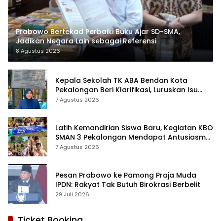
Prabowo Bertekad Perbaiki Buku Ajar SD-SMA,
Jadikan Negara Lain sebagai Referensi
8 Agustus 2026
Kepala Sekolah TK ABA Bendan Kota
Pekalongan Beri Klarifikasi, Luruskan Isu
Proyek Revitalisasi
7 Agustus 2026
Latih Kemandirian Siswa Baru, Kegiatan KBO
SMAN 3 Pekalongan Mendapat Antusiasme
dan Respon Positif Orang Tua Murid
7 Agustus 2026
Pesan Prabowo ke Pamong Praja Muda
IPDN: Rakyat Tak Butuh Birokrasi Berbelit
29 Juli 2026
Ticket Booking