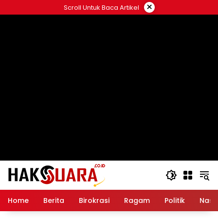
Langsung
×
Scroll Untuk Baca Artikel
ke
konten
Home
Berita
Birokrasi
Ragam
Politik
Nasi