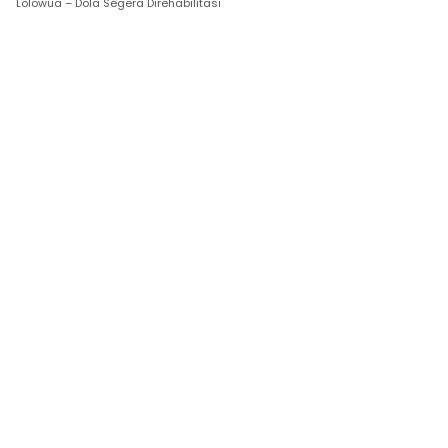
Lolowua – Dola Segera Direhabilitasi