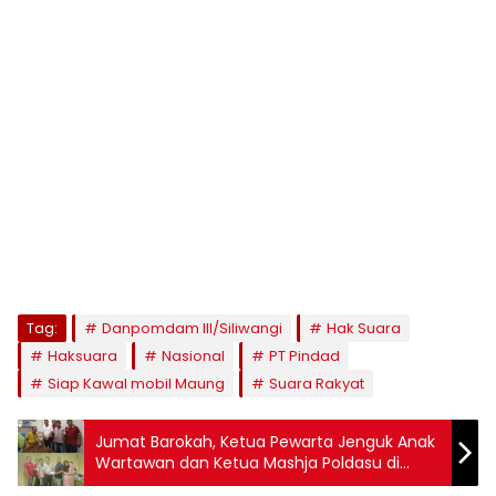
Tag:
Danpomdam III/Siliwangi
Hak Suara
Haksuara
Nasional
PT Pindad
Siap Kawal mobil Maung
Suara Rakyat
Jumat Barokah, Ketua Pewarta Jenguk Anak
Wartawan dan Ketua Mashja Poldasu di
Rumah Sakit