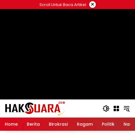
Langsung
×
Scroll Untuk Baca Artikel
ke
konten
Home
Berita
Birokrasi
Ragam
Politik
Nasi