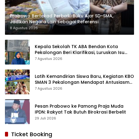
Prabowo Bertekad Perbaiki Buku Ajar SD-SMA,
Jadikan Negara Lain sebagai Referensi
8 Agustus 2026
Kepala Sekolah TK ABA Bendan Kota
Pekalongan Beri Klarifikasi, Luruskan Isu
Proyek Revitalisasi
7 Agustus 2026
Latih Kemandirian Siswa Baru, Kegiatan KBO
SMAN 3 Pekalongan Mendapat Antusiasme
dan Respon Positif Orang Tua Murid
7 Agustus 2026
Pesan Prabowo ke Pamong Praja Muda
IPDN: Rakyat Tak Butuh Birokrasi Berbelit
29 Juli 2026
Ticket Booking