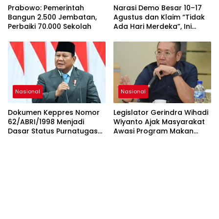
Prabowo: Pemerintah
Narasi Demo Besar 10–17
Bangun 2.500 Jembatan,
Agustus dan Klaim “Tidak
Perbaiki 70.000 Sekolah
Ada Hari Merdeka”, Ini
Fakta yang Perlu Diketahui
Nasional
Nasional
Dokumen Keppres Nomor
Legislator Gerindra Wihadi
62/ABRI/1998 Menjadi
Wiyanto Ajak Masyarakat
Dasar Status Purnatugas
Awasi Program Makan
Presiden Prabowo di TNI
Bergizi Gratis agar Tepat
Sasaran