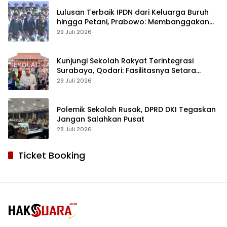
Lulusan Terbaik IPDN dari Keluarga Buruh
hingga Petani, Prabowo: Membanggakan
Hati Saya
29 Juli 2026
Kunjungi Sekolah Rakyat Terintegrasi
Surabaya, Qodari: Fasilitasnya Setara
Sekolah Swasta Terbaik
29 Juli 2026
Polemik Sekolah Rusak, DPRD DKI Tegaskan
Jangan Salahkan Pusat
28 Juli 2026
Ticket Booking