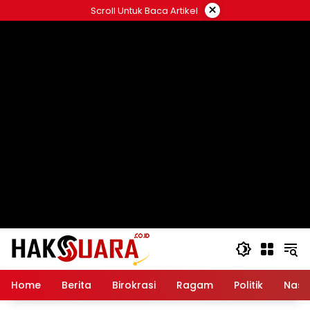
Langsung
×
Scroll Untuk Baca Artikel
ke
konten
Home
Berita
Birokrasi
Ragam
Politik
Nasi