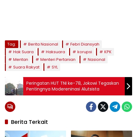
Tag:
Berita Nasional
Febri Diansyah
Hak Suara
Haksuara
korupsi
KPK
Mentan
Menteri Pertanian
Nasional
Suara Rakyat
SYL
Peringatan HUT TNI ke-78, Jokowi Tegaskan
Pentingnya Modereninasi Alutsista
Berita Terkait