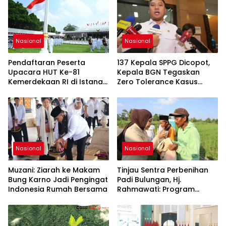
Nasional
Nasional
Pendaftaran Peserta
137 Kepala SPPG Dicopot,
Upacara HUT Ke-81
Kepala BGN Tegaskan
Kemerdekaan RI di Istana
Zero Tolerance Kasus
Merdeka Resmi Dibuka Hari
Keracunan MBG
Ini 5 Agustus 2026
Nasional
Nasional
Muzani: Ziarah ke Makam
Tinjau Sentra Perbenihan
Bung Karno Jadi Pengingat
Padi Bulungan, Hj.
Indonesia Rumah Bersama
Rahmawati: Program
Prabowo Bikin Petani Makin
Optimistis