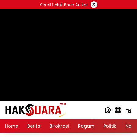
Langsung
×
Scroll Untuk Baca Artikel
ke
konten
Home
Berita
Birokrasi
Ragam
Politik
Nasi