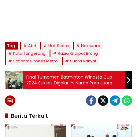
Tag:
Abri
Hak Suara
Haksuara
Kota Tangerang
Razia Knalpot Brong
Satlantas Polres Metro
Suara Rakyat
Final Turnamen Batminton Winasta Cup
2024 Sukses Digelar Ini Nama Para Juara
Berita Terkait