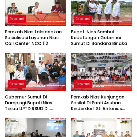
Birokrasi
Birokrasi
Pemkab Nias Laksanakan
Bupati Nias Sambut
Sosialisasi Layanan Nias
Kedatangan Gubernur
Call Center NCC 112
Sumut Di Bandara Binaka
Birokrasi
Birokrasi
Gubernur Sumut Di
Pemkab Nias Kunjungan
Dampingi Bupati Nias
Sosilal Di Panti Asuhan
Tinjau UPTD RSUD Dr.
Kinderdorf St. Antonius
Thomsen Nias
Gido