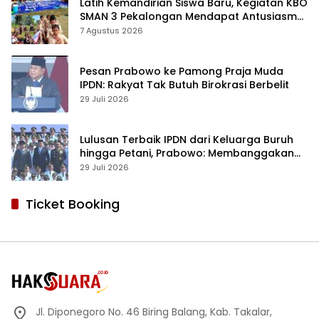
Latih Kemandirian Siswa Baru, Kegiatan KBO
SMAN 3 Pekalongan Mendapat Antusiasme
dan Respon Positif Orang Tua Murid
7 Agustus 2026
Pesan Prabowo ke Pamong Praja Muda
IPDN: Rakyat Tak Butuh Birokrasi Berbelit
29 Juli 2026
Lulusan Terbaik IPDN dari Keluarga Buruh
hingga Petani, Prabowo: Membanggakan
Hati Saya
29 Juli 2026
Ticket Booking
Jl. Diponegoro No. 46 Biring Balang, Kab. Takalar,