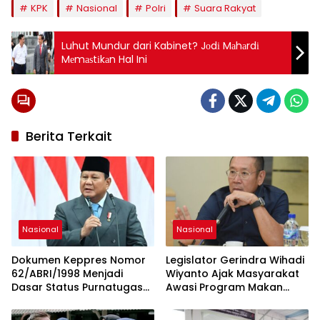
KPK
Nasional
Polri
Suara Rakyat
Luhut Mundur dari Kabinet? Jоdі Mаhаrdі
Mеmаѕtіkаn Hal Ini
Berita Terkait
Nasional
Nasional
Dokumen Keppres Nomor
Legislator Gerindra Wihadi
62/ABRI/1998 Menjadi
Wiyanto Ajak Masyarakat
Dasar Status Purnatugas
Awasi Program Makan
Presiden Prabowo di TNI
Bergizi Gratis agar Tepat
Sasaran