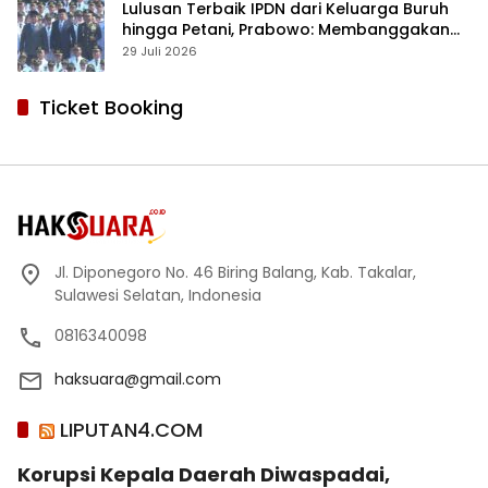
Lulusan Terbaik IPDN dari Keluarga Buruh
hingga Petani, Prabowo: Membanggakan
Hati Saya
29 Juli 2026
Ticket Booking
Jl. Diponegoro No. 46 Biring Balang, Kab. Takalar,
Sulawesi Selatan, Indonesia
0816340098
haksuara@gmail.com
LIPUTAN4.COM
Korupsi Kepala Daerah Diwaspadai,