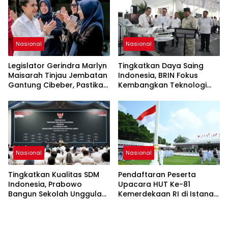
Nasional
Nasional
Legislator Gerindra Marlyn
Tingkatkan Daya Saing
Maisarah Tinjau Jembatan
Indonesia, BRIN Fokus
Gantung Cibeber, Pastikan
Kembangkan Teknologi
Aspirasi Warga Terlaksana
Nuklir hingga AI
Nasional
Nasional
Tingkatkan Kualitas SDM
Pendaftaran Peserta
Indonesia, Prabowo
Upacara HUT Ke-81
Bangun Sekolah Unggulan
Kemerdekaan RI di Istana
hingga Undang Universitas
Merdeka Resmi Dibuka Hari
Terbaik Dunia
Ini 5 Agustus 2026