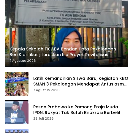
Kepala Sekolah TK ABA Bendan Kota Pekalongan
Beri Klarifikasi, Luruskan Isu Proyek Revitalisasi
7 Agustus 2026
Latih Kemandirian Siswa Baru, Kegiatan KBO
SMAN 3 Pekalongan Mendapat Antusiasme
dan Respon Positif Orang Tua Murid
7 Agustus 2026
Pesan Prabowo ke Pamong Praja Muda
IPDN: Rakyat Tak Butuh Birokrasi Berbelit
29 Juli 2026