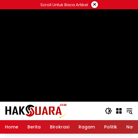
Langsung
×
Scroll Untuk Baca Artikel
ke
konten
Home
Berita
Birokrasi
Ragam
Politik
Nasi