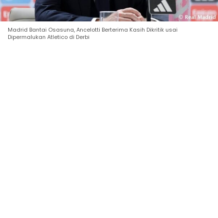
Madrid Bantai Osasuna, Ancelotti Berterima Kasih Dikritik usai
Dipermalukan Atletico di Derbi