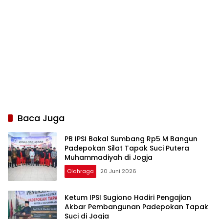
Baca Juga
PB IPSI Bakal Sumbang Rp5 M Bangun
Padepokan Silat Tapak Suci Putera
Muhammadiyah di Jogja
Olahraga
20 Juni 2026
Ketum IPSI Sugiono Hadiri Pengajian
Akbar Pembangunan Padepokan Tapak
Suci di Jogja