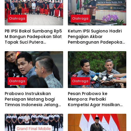
Olahraga
Olahraga
PB IPSI Bakal Sumbang Rp5
Ketum IPSI Sugiono Hadiri
M Bangun Padepokan Silat
Pengajian Akbar
Tapak Suci Putera
Pembangunan Padepokan
Muhammadiyah di Jogja
Tapak Suci di Jogja
Olahraga
Olahraga
Prabowo Instruksikan
Pesan Prabowo ke
Persiapan Matang bagi
Menpora: Perbaiki
Timnas Indonesia Jelang
Kompetisi Agar Hasilkan
Kualifikasi Piala Dunia 2030
Timnas yang Bisa Lolos
Piala Dunia