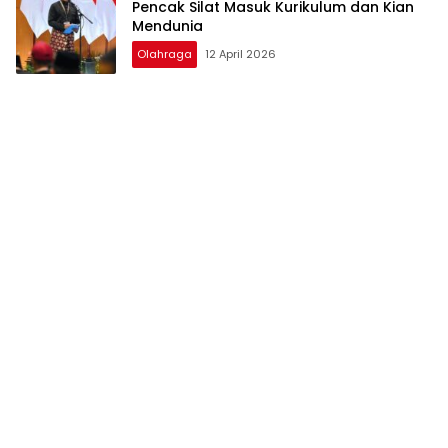
Pencak Silat Masuk Kurikulum dan Kian
Mendunia
Olahraga
12 April 2026