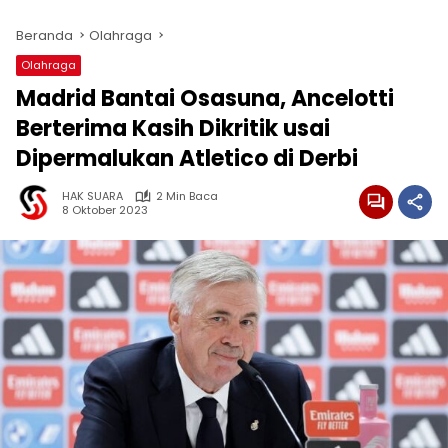
Beranda
Olahraga
Olahraga
Madrid Bantai Osasuna, Ancelotti
Berterima Kasih Dikritik usai
Dipermalukan Atletico di Derbi
HAK SUARA
2 Min Baca
8 Oktober 2023