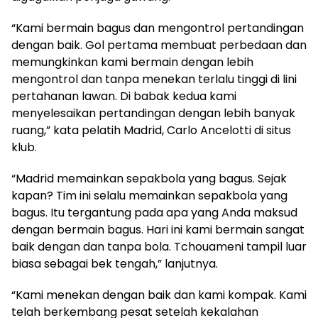
“Kami bermain bagus dan mengontrol pertandingan
dengan baik. Gol pertama membuat perbedaan dan
memungkinkan kami bermain dengan lebih
mengontrol dan tanpa menekan terlalu tinggi di lini
pertahanan lawan. Di babak kedua kami
menyelesaikan pertandingan dengan lebih banyak
ruang,” kata pelatih Madrid, Carlo Ancelotti di situs
klub.
“Madrid memainkan sepakbola yang bagus. Sejak
kapan? Tim ini selalu memainkan sepakbola yang
bagus. Itu tergantung pada apa yang Anda maksud
dengan bermain bagus. Hari ini kami bermain sangat
baik dengan dan tanpa bola. Tchouameni tampil luar
biasa sebagai bek tengah,” lanjutnya.
“Kami menekan dengan baik dan kami kompak. Kami
telah berkembang pesat setelah kekalahan