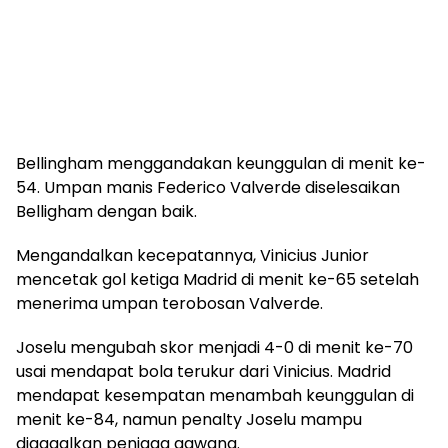
Bellingham menggandakan keunggulan di menit ke-
54. Umpan manis Federico Valverde diselesaikan
Belligham dengan baik.
Mengandalkan kecepatannya, Vinicius Junior
mencetak gol ketiga Madrid di menit ke-65 setelah
menerima umpan terobosan Valverde.
Joselu mengubah skor menjadi 4-0 di menit ke-70
usai mendapat bola terukur dari Vinicius. Madrid
mendapat kesempatan menambah keunggulan di
menit ke-84, namun penalty Joselu mampu
digagalkan penjaga gawang.