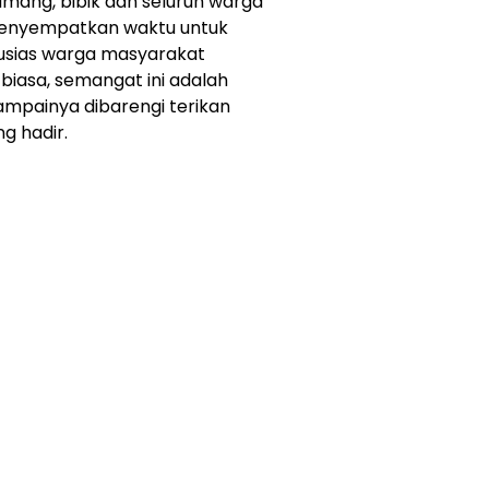
ang, bibik dan seluruh warga
menyempatkan waktu untuk
ntusias warga masyarakat
iasa, semangat ini adalah
mpainya dibarengi terikan
g hadir.