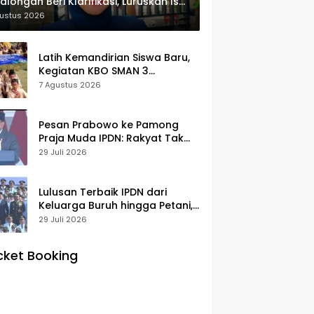
alongan Beri Klarifikasi, Luruskan Isu
yek Revitalisasi
gustus 2026
Latih Kemandirian Siswa Baru,
Kegiatan KBO SMAN 3
Pekalongan Mendapat
7 Agustus 2026
Antusiasme dan Respon Positif
Orang Tua Murid
Pesan Prabowo ke Pamong
Praja Muda IPDN: Rakyat Tak
Butuh Birokrasi Berbelit
29 Juli 2026
Lulusan Terbaik IPDN dari
Keluarga Buruh hingga Petani,
Prabowo: Membanggakan Hati
29 Juli 2026
Saya
cket Booking