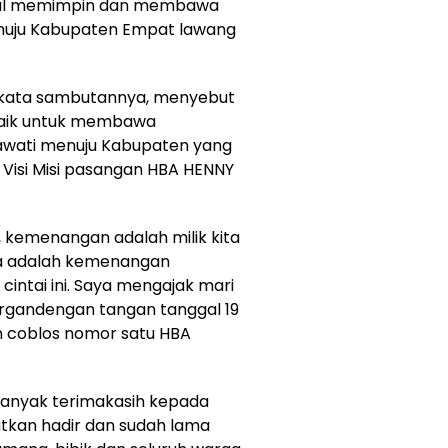
akal memimpin dan membawa
nuju Kabupaten Empat lawang
 kata sambutannya, menyebut
baik untuk membawa
rawati menuju Kabupaten yang
ui Visi Misi pasangan HBA HENNY
, kemenangan adalah milik kita
a adalah kemenangan
intai ini. Saya mengajak mari
rgandengan tangan tanggal 19
an coblos nomor satu HBA
banyak terimakasih kepada
kan hadir dan sudah lama