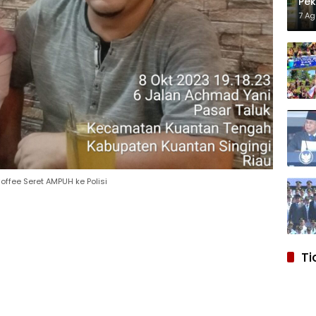
Pek
Pro
7 A
offee Seret AMPUH ke Polisi
Ti