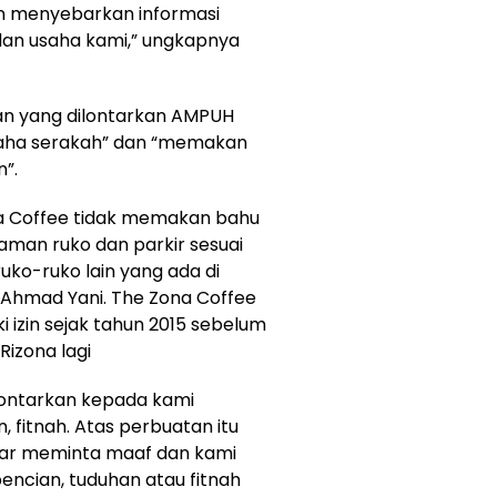
n menyebarkan informasi
dan usaha kami,” ungkapnya
an yang dilontarkan AMPUH
saha serakah” dan “memakan
n”.
na Coffee tidak memakan bahu
aman ruko dan parkir sesuai
ko-ruko lain yang ada di
n Ahmad Yani. The Zona Coffee
ki izin sejak tahun 2015 sebelum
Rizona lagi
lontarkan kepada kami
 fitnah. Atas perbuatan itu
agar meminta maaf dan kami
bencian, tuduhan atau fitnah