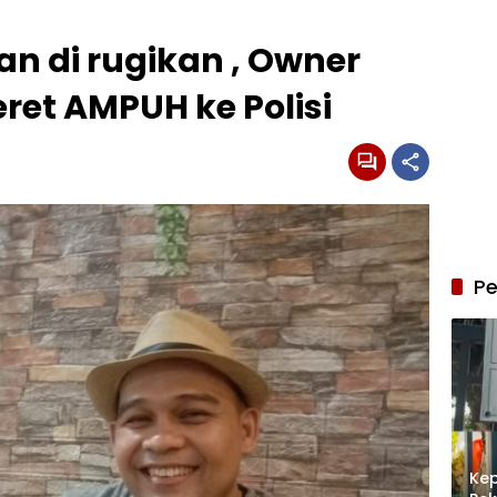
an di rugikan , Owner
ret AMPUH ke Polisi
Pe
Kep