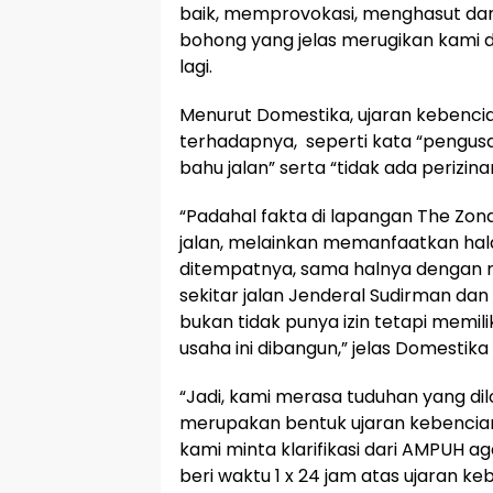
baik, memprovokasi, menghasut da
bohong yang jelas merugikan kami 
lagi.
Menurut Domestika, ujaran kebenci
terhadapnya, seperti kata “pengu
bahu jalan” serta “tidak ada perizina
“Padahal fakta di lapangan The Zo
jalan, melainkan memanfaatkan hal
ditempatnya, sama halnya dengan ru
sekitar jalan Jenderal Sudirman da
bukan tidak punya izin tetapi memili
usaha ini dibangun,” jelas Domestika 
“Jadi, kami merasa tuduhan yang di
merupakan bentuk ujaran kebencian,
kami minta klarifikasi dari AMPUH 
beri waktu 1 x 24 jam atas ujaran ke