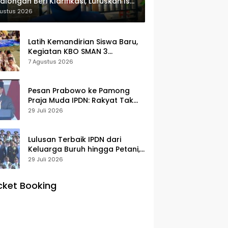
alongan Beri Klarifikasi, Luruskan Isu
yek Revitalisasi
gustus 2026
Latih Kemandirian Siswa Baru,
Kegiatan KBO SMAN 3
Pekalongan Mendapat
7 Agustus 2026
Antusiasme dan Respon Positif
Orang Tua Murid
Pesan Prabowo ke Pamong
Praja Muda IPDN: Rakyat Tak
Butuh Birokrasi Berbelit
29 Juli 2026
Lulusan Terbaik IPDN dari
Keluarga Buruh hingga Petani,
Prabowo: Membanggakan Hati
29 Juli 2026
Saya
cket Booking