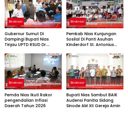
Birokrasi
Birokrasi
Gubernur Sumut Di
Pemkab Nias Kunjungan
Dampingi Bupati Nias
Sosilal Di Panti Asuhan
Tinjau UPTD RSUD Dr.
Kinderdorf St. Antonius
Thomsen Nias
Gido
Birokrasi
Birokrasi
Pemda Nias Ikuti Rakor
Bupati Nias Sambut BAIK
pengendalian Inflasi
Audensi Panitia Sidang
Daerah Tahun 2026
Sinode AM XII Gereja Amin