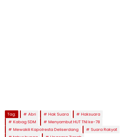
Tag:
Abri
Hak Suara
Haksuara
Kabag SDM
Menyambut HUT TNI ke-78
Mewakili Kapolresta Deliserdang
Suara Rakyat