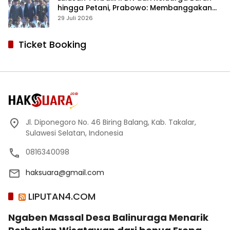
hingga Petani, Prabowo: Membanggakan
Hati Saya
29 Juli 2026
Ticket Booking
Jl. Diponegoro No. 46 Biring Balang, Kab. Takalar,
Sulawesi Selatan, Indonesia
0816340098
haksuara@gmail.com
LIPUTAN4.COM
Ngaben Massal Desa Balinuraga Menarik