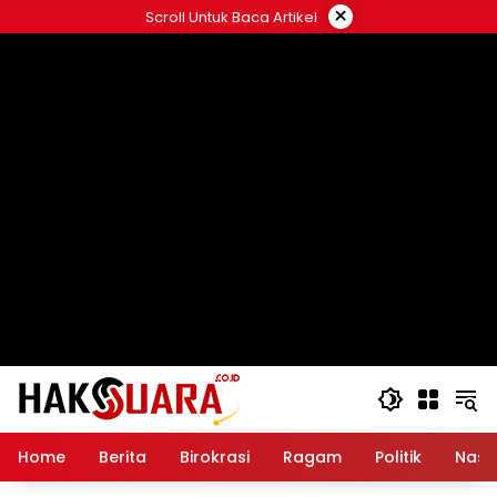
Langsung
×
Scroll Untuk Baca Artikel
ke
konten
Home
Berita
Birokrasi
Ragam
Politik
Nasi