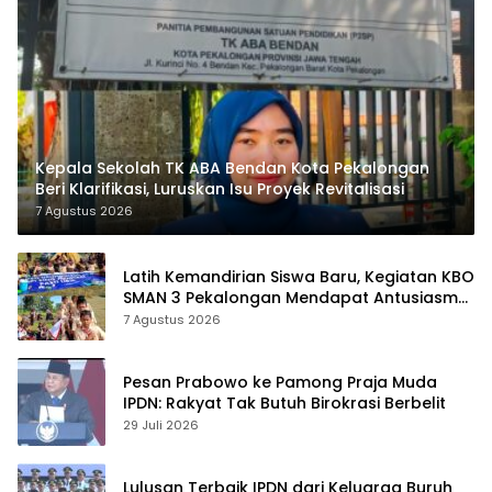
Kepala Sekolah TK ABA Bendan Kota Pekalongan
Beri Klarifikasi, Luruskan Isu Proyek Revitalisasi
7 Agustus 2026
Latih Kemandirian Siswa Baru, Kegiatan KBO
SMAN 3 Pekalongan Mendapat Antusiasme
dan Respon Positif Orang Tua Murid
7 Agustus 2026
Pesan Prabowo ke Pamong Praja Muda
IPDN: Rakyat Tak Butuh Birokrasi Berbelit
29 Juli 2026
Lulusan Terbaik IPDN dari Keluarga Buruh