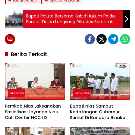
tabur bunga
Upacara Ziarah
Bupati Paluta Bersama Kabid Hukum Polda
Sumut Tinjau Langsung Pilkades Serentak
Berita Terkait
Birokrasi
Birokrasi
Pemkab Nias Laksanakan
Bupati Nias Sambut
Sosialisasi Layanan Nias
Kedatangan Gubernur
Call Center NCC 112
Sumut Di Bandara Binaka