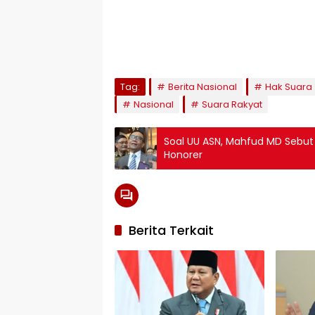
Tag:
Berita Nasional
Hak Suara
Nasional
Suara Rakyat
Soal UU ASN, Mahfud MD Sebut
Honorer
Berita Terkait