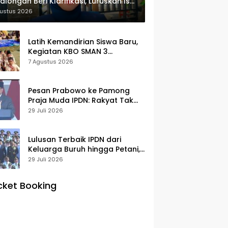
alongan Beri Klarifikasi, Luruskan Isu
yek Revitalisasi
gustus 2026
Latih Kemandirian Siswa Baru,
Kegiatan KBO SMAN 3
Pekalongan Mendapat
7 Agustus 2026
Antusiasme dan Respon Positif
Orang Tua Murid
Pesan Prabowo ke Pamong
Praja Muda IPDN: Rakyat Tak
Butuh Birokrasi Berbelit
29 Juli 2026
Lulusan Terbaik IPDN dari
Keluarga Buruh hingga Petani,
Prabowo: Membanggakan Hati
29 Juli 2026
Saya
cket Booking