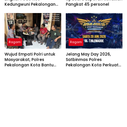
Kedungwuni Pekalongan
Pangkat 45 personel
Sudah Selesai.Beton Ada
Yang Retak dan Oflitan
Jalan Dinilai Berbahaya
Ragam
Ragam
Wujud Empati Polri untuk
Jelang May Day 2026,
Masyarakat, Polres
Satbinmas Polres
Pekalongan Kota Bantu
Pekalongan Kota Perkuat
Korban Kebakaran Lewat
Silaturahmi dan Binluh
Program “BATIK
Kamtibmas