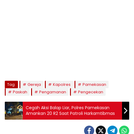
Tag:
Gereja
Kapolres
Pamekasan
Paskah
Pengamanan
Pengecekan
Cegah Aksi Balap Liar, Polres Pamekasan
Amankan 20 R2 Saat Patroli Harkamtibmas