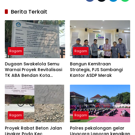
Berita Terkait
Ragam
Ragam
Dugaan Swakelola Semu
Bangun Kemitraan
Warnai Proyek Revitalisasi
Strategis, PJS Sambangi
TK ABA Bendan Kota
Kantor ASDP Merak
Pekalongan
Ragam
Ragam
Proyek Rabat Beton Jalan
Polres pekalongan gelar
Lingkar Podo Kec
Upacara Laporan kenaikan