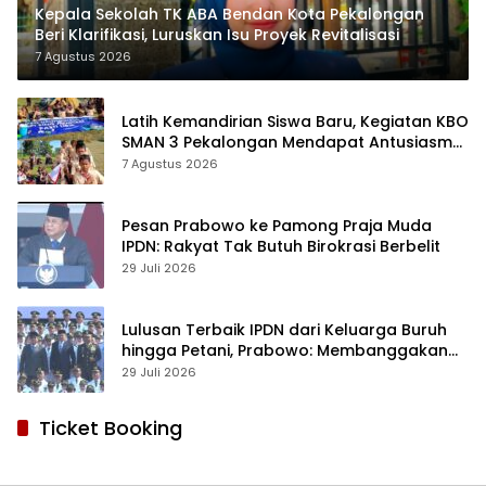
Kepala Sekolah TK ABA Bendan Kota Pekalongan
Beri Klarifikasi, Luruskan Isu Proyek Revitalisasi
7 Agustus 2026
Latih Kemandirian Siswa Baru, Kegiatan KBO
SMAN 3 Pekalongan Mendapat Antusiasme
dan Respon Positif Orang Tua Murid
7 Agustus 2026
Pesan Prabowo ke Pamong Praja Muda
IPDN: Rakyat Tak Butuh Birokrasi Berbelit
29 Juli 2026
Lulusan Terbaik IPDN dari Keluarga Buruh
hingga Petani, Prabowo: Membanggakan
Hati Saya
29 Juli 2026
Ticket Booking