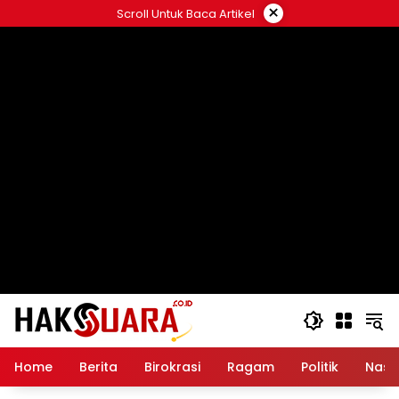
Langsung
×
Scroll Untuk Baca Artikel
ke
konten
Home
Berita
Birokrasi
Ragam
Politik
Nasi