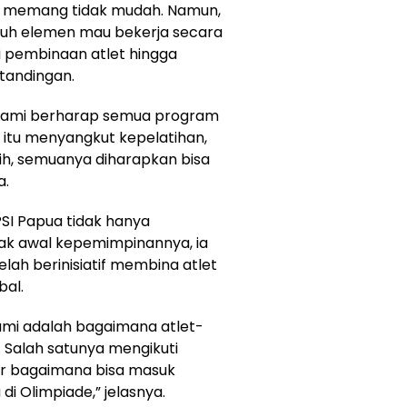
de memang tidak mudah. Namun,
luruh elemen mau bekerja secara
ri pembinaan atlet hingga
tandingan.
 kami berharap semua program
l itu menyangkut kepelatihan,
atih, semuanya diharapkan bisa
a.
SI Papua tidak hanya
ejak awal kepemimpinannya, ia
ah berinisiatif membina atlet
bal.
ami adalah bagaimana atlet-
l. Salah satunya mengikuti
ar bagaimana bisa masuk
i Olimpiade,” jelasnya.