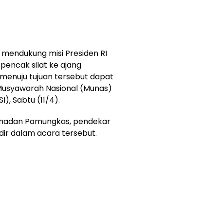
p mendukung misi Presiden RI
encak silat ke ajang
menuju tujuan tersebut dapat
usyawarah Nasional (Munas)
I), Sabtu (11/4).
amadan Pamungkas, pendekar
ir dalam acara tersebut.