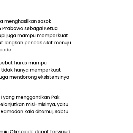
nya menghasilkan sosok
 Prabowo sebagai Ketua
etapi juga mampu memperkuat
t langkah pencak silat menuju
piade.
tersebut harus mampu
ng tidak hanya memperkuat
i juga mendorong eksistensinya
SI yang menggantikan Pak
lanjutkan misi-misinya, yaitu
r Ramadan kala ditemui, Sabtu
nuju Olimpiade dapat terwujud