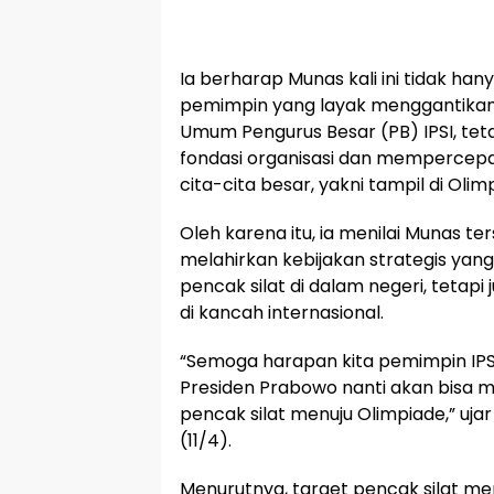
Ia berharap Munas kali ini tidak ha
pemimpin yang layak menggantikan
Umum Pengurus Besar (PB) IPSI, t
fondasi organisasi dan mempercepa
cita-cita besar, yakni tampil di Olim
Oleh karena itu, ia menilai Munas 
melahirkan kebijakan strategis ya
pencak silat di dalam negeri, tetap
di kancah internasional.
“Semoga harapan kita pemimpin IP
Presiden Prabowo nanti akan bisa me
pencak silat menuju Olimpiade,” uja
(11/4).
Menurutnya, target pencak silat me