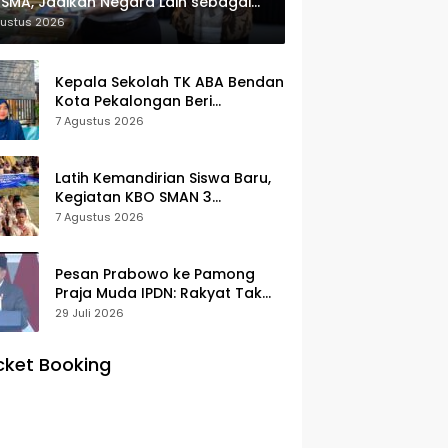
SMA, Jadikan Negara Lain sebagai
erensi
gustus 2026
Kepala Sekolah TK ABA Bendan
Kota Pekalongan Beri
Klarifikasi, Luruskan Isu Proyek
7 Agustus 2026
Revitalisasi
Latih Kemandirian Siswa Baru,
Kegiatan KBO SMAN 3
Pekalongan Mendapat
7 Agustus 2026
Antusiasme dan Respon Positif
Orang Tua Murid
Pesan Prabowo ke Pamong
Praja Muda IPDN: Rakyat Tak
Butuh Birokrasi Berbelit
29 Juli 2026
cket Booking