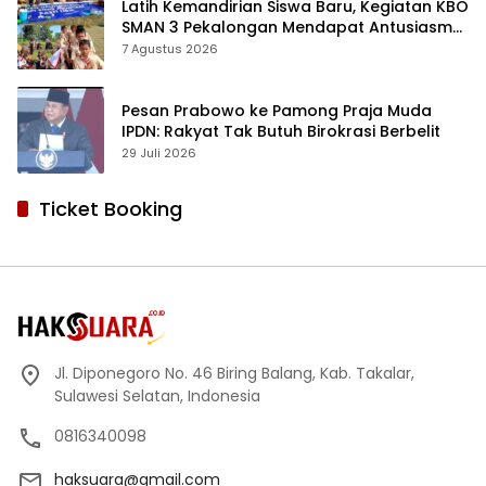
Latih Kemandirian Siswa Baru, Kegiatan KBO
SMAN 3 Pekalongan Mendapat Antusiasme
dan Respon Positif Orang Tua Murid
7 Agustus 2026
Pesan Prabowo ke Pamong Praja Muda
IPDN: Rakyat Tak Butuh Birokrasi Berbelit
29 Juli 2026
Ticket Booking
Jl. Diponegoro No. 46 Biring Balang, Kab. Takalar,
Sulawesi Selatan, Indonesia
0816340098
haksuara@gmail.com