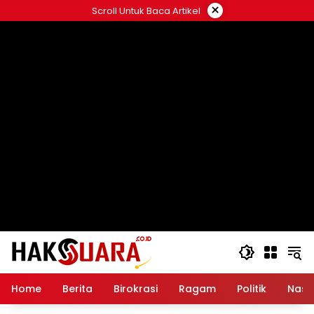
Langsung
×
Scroll Untuk Baca Artikel
ke
konten
Home
Berita
Birokrasi
Ragam
Politik
Nasi