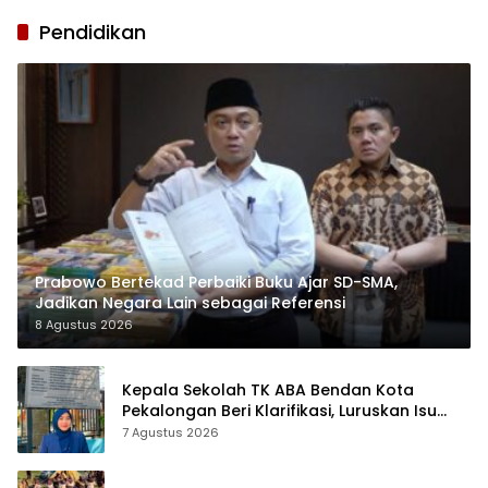
Pendidikan
Prabowo Bertekad Perbaiki Buku Ajar SD-SMA,
Jadikan Negara Lain sebagai Referensi
8 Agustus 2026
Kepala Sekolah TK ABA Bendan Kota
Pekalongan Beri Klarifikasi, Luruskan Isu
Proyek Revitalisasi
7 Agustus 2026