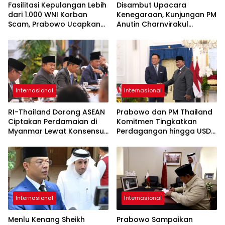
Fasilitasi Kepulangan Lebih
Disambut Upacara
dari 1.000 WNI Korban
Kenegaraan, Kunjungan PM
Scam, Prabowo Ucapkan
Anutin Charnvirakul
Terima Kasih ke PM
Perkuat Hubungan
Thailand
Indonesia-Thailand
Internasional
Internasional
RI-Thailand Dorong ASEAN
Prabowo dan PM Thailand
Ciptakan Perdamaian di
Komitmen Tingkatkan
Myanmar Lewat Konsensus
Perdagangan hingga USD
5 Poin
20 Miliar pada 2030
Internasional
Internasional
Menlu Kenang Sheikh
Prabowo Sampaikan