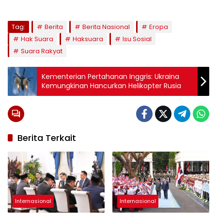
Tag:
Berita
Berita Nasional
Eropa
Hak Suara
Haksuara
Isu Sosial
Suara Rakyat
Kementerian Pertahanan Inggris: Ukraina
Kemungkinan Hancurkan Helikopter Rusia
Berita Terkait
Internasional
Internasional