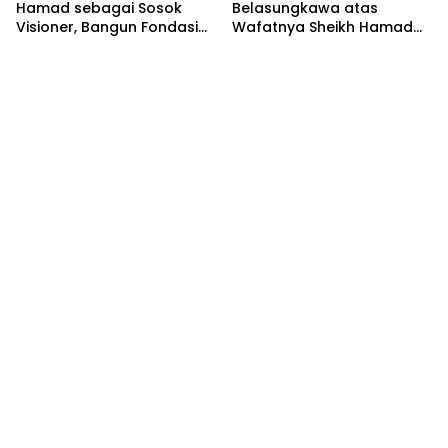
Hamad sebagai Sosok
Belasungkawa atas
Visioner, Bangun Fondasi
Wafatnya Sheikh Hamad
Bilateral Indonesia-Qatar
bin Khalifa Al Thani