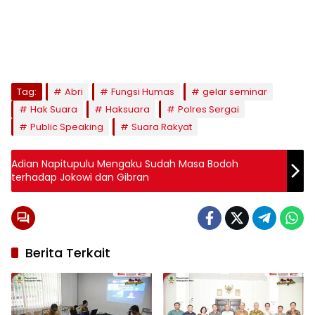
Tag:
Abri
Fungsi Humas
gelar seminar
Hak Suara
Haksuara
Polres Sergai
Public Speaking
Suara Rakyat
Adian Napitupulu Mengaku Sudah Masa Bodoh
terhadap Jokowi dan Gibran
Berita Terkait