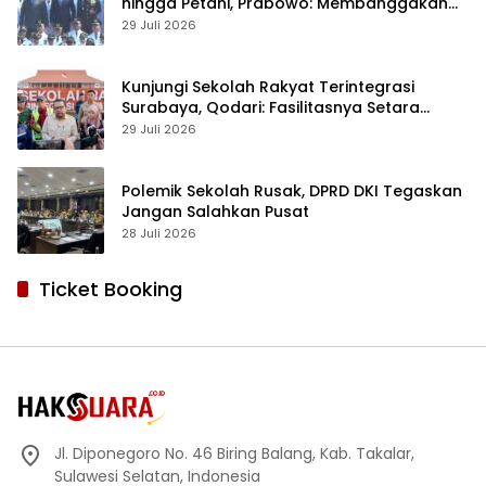
hingga Petani, Prabowo: Membanggakan
Hati Saya
29 Juli 2026
Kunjungi Sekolah Rakyat Terintegrasi
Surabaya, Qodari: Fasilitasnya Setara
Sekolah Swasta Terbaik
29 Juli 2026
Polemik Sekolah Rusak, DPRD DKI Tegaskan
Jangan Salahkan Pusat
28 Juli 2026
Ticket Booking
Jl. Diponegoro No. 46 Biring Balang, Kab. Takalar,
Sulawesi Selatan, Indonesia