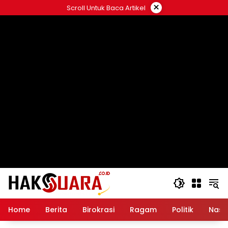
Langsung
×
Scroll Untuk Baca Artikel
ke
konten
Home
Berita
Birokrasi
Ragam
Politik
Nasi