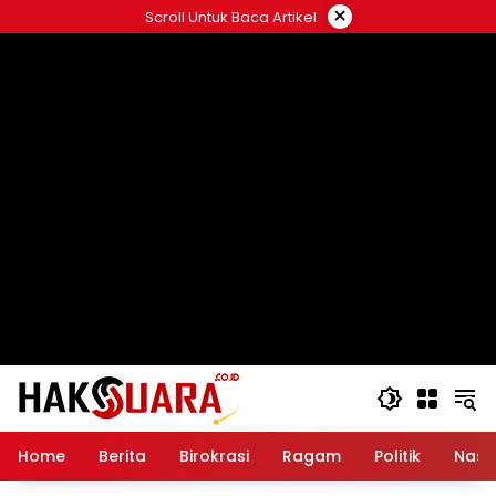
Langsung
×
Scroll Untuk Baca Artikel
ke
konten
Home
Berita
Birokrasi
Ragam
Politik
Nasi