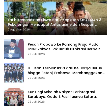
Latih Kemandirian Siswa Baru, Kegiatan KBO SMAN 3
Pekalongan Mendapat Antusiasme dan Respon
Positif Orang Tua Murid
7 Agustus 2026
Pesan Prabowo ke Pamong Praja Muda
IPDN: Rakyat Tak Butuh Birokrasi Berbelit
29 Juli 2026
Lulusan Terbaik IPDN dari Keluarga Buruh
hingga Petani, Prabowo: Membanggakan
Hati Saya
29 Juli 2026
Kunjungi Sekolah Rakyat Terintegrasi
Surabaya, Qodari: Fasilitasnya Setara
Sekolah Swasta Terbaik
29 Juli 2026