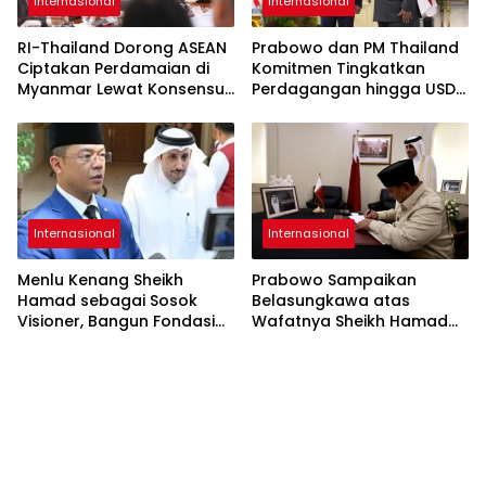
Internasional
Internasional
RI-Thailand Dorong ASEAN
Prabowo dan PM Thailand
Ciptakan Perdamaian di
Komitmen Tingkatkan
Myanmar Lewat Konsensus
Perdagangan hingga USD
5 Poin
20 Miliar pada 2030
Internasional
Internasional
Menlu Kenang Sheikh
Prabowo Sampaikan
Hamad sebagai Sosok
Belasungkawa atas
Visioner, Bangun Fondasi
Wafatnya Sheikh Hamad
Bilateral Indonesia-Qatar
bin Khalifa Al Thani