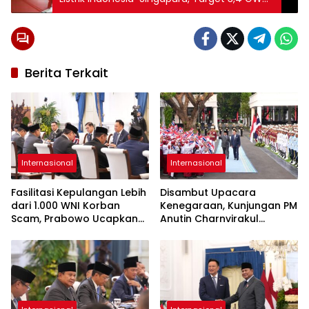
hingga 2035
Berita Terkait
Internasional
Internasional
Fasilitasi Kepulangan Lebih
Disambut Upacara
dari 1.000 WNI Korban
Kenegaraan, Kunjungan PM
Scam, Prabowo Ucapkan
Anutin Charnvirakul
Terima Kasih ke PM
Perkuat Hubungan
Thailand
Indonesia-Thailand