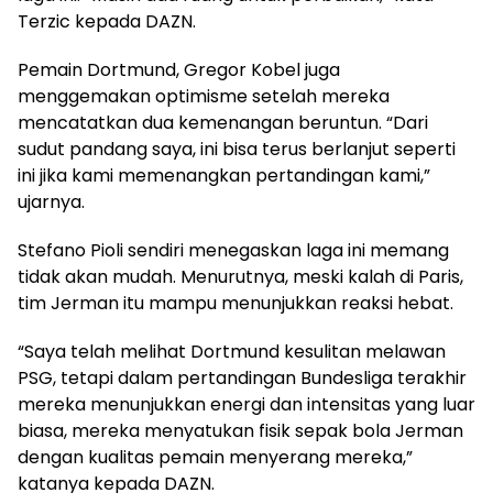
Terzic kepada DAZN.
Pemain Dortmund, Gregor Kobel juga
menggemakan optimisme setelah mereka
mencatatkan dua kemenangan beruntun. “Dari
sudut pandang saya, ini bisa terus berlanjut seperti
ini jika kami memenangkan pertandingan kami,”
ujarnya.
Stefano Pioli sendiri menegaskan laga ini memang
tidak akan mudah. Menurutnya, meski kalah di Paris,
tim Jerman itu mampu menunjukkan reaksi hebat.
“Saya telah melihat Dortmund kesulitan melawan
PSG, tetapi dalam pertandingan Bundesliga terakhir
mereka menunjukkan energi dan intensitas yang luar
biasa, mereka menyatukan fisik sepak bola Jerman
dengan kualitas pemain menyerang mereka,”
katanya kepada DAZN.