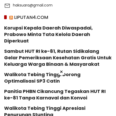
haksuara@gmail.com
LIPUTAN4.COM
Korupsi Kepala Daerah Diwaspadai,
Prabowo Minta Tata Kelola Daerah
Diperkuat
Sambut HUT RI ke-81, Rutan Sidikalang
Gelar Pemeriksaan Kesehatan Gratis Untuk
Keluarga Warga Binaan & Masyarakat
×
Walikota Tebing Tinggi Dorong
Optimalisasi SP3 Catin
Panitia PHBN Cikancung Tegaskan HUT RI
ke-81 Tanpa Karnaval dan Konvoi
Walikota Tebing Tinggi Apresiasi
Penurunan Stunting