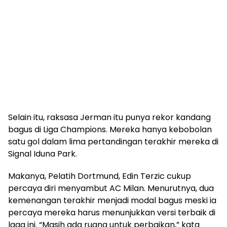
Selain itu, raksasa Jerman itu punya rekor kandang
bagus di Liga Champions. Mereka hanya kebobolan
satu gol dalam lima pertandingan terakhir mereka di
Signal Iduna Park.
Makanya, Pelatih Dortmund, Edin Terzic cukup
percaya diri menyambut AC Milan. Menurutnya, dua
kemenangan terakhir menjadi modal bagus meski ia
percaya mereka harus menunjukkan versi terbaik di
laga ini. “Masih ada ruang untuk perbaikan,” kata