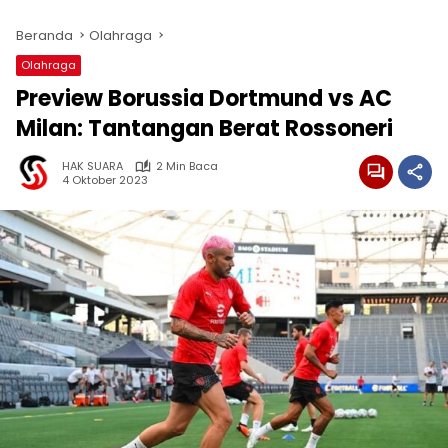
Beranda
Olahraga
Olahraga
Preview Borussia Dortmund vs AC
Milan: Tantangan Berat Rossoneri
HAK SUARA
2 Min Baca
4 Oktober 2023