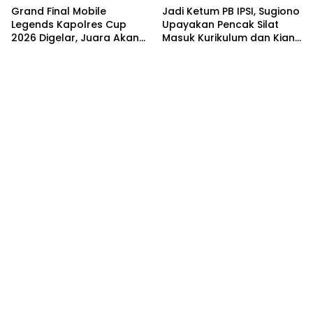
Grand Final Mobile
Jadi Ketum PB IPSI, Sugiono
Legends Kapolres Cup
Upayakan Pencak Silat
2026 Digelar, Juara Akan
Masuk Kurikulum dan Kian
Wakili Pekalongan ke
Mendunia
Kapolda Cup