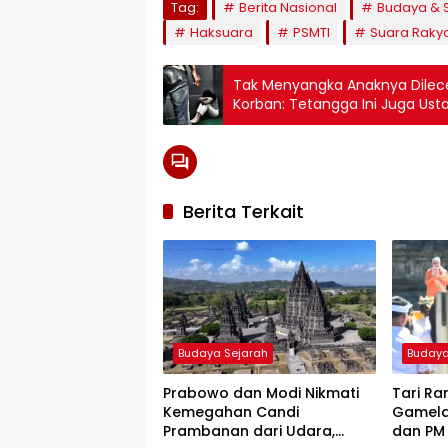
Tag:
Berita Nasional
Budaya & 
Haksuara
PSMTI
Suara Raky
Tak Menyangka Anaknya Dilec
Korban: Tetangga Ini Juga Ust
Berita Terkait
Budaya Sejarah
Budaya
Prabowo dan Modi Nikmati
Tari Ra
Kemegahan Candi
Gamela
Prambanan dari Udara,
dan PM 