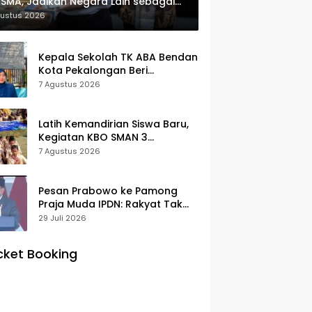
SMA, Jadikan Negara Lain sebagai
erensi
gustus 2026
Kepala Sekolah TK ABA Bendan
Kota Pekalongan Beri
Klarifikasi, Luruskan Isu Proyek
7 Agustus 2026
Revitalisasi
Latih Kemandirian Siswa Baru,
Kegiatan KBO SMAN 3
Pekalongan Mendapat
7 Agustus 2026
Antusiasme dan Respon Positif
Orang Tua Murid
Pesan Prabowo ke Pamong
Praja Muda IPDN: Rakyat Tak
Butuh Birokrasi Berbelit
29 Juli 2026
cket Booking