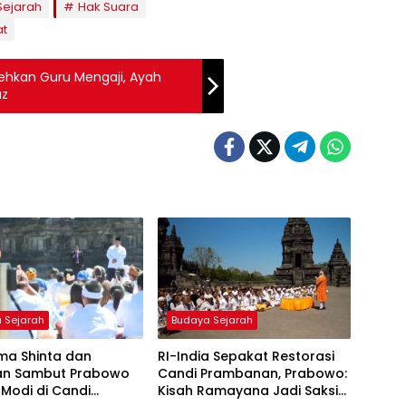
Sejarah
Hak Suara
at
ehkan Guru Mengaji, Ayah
az
 Sejarah
Budaya Sejarah
ma Shinta dan
RI-India Sepakat Restorasi
n Sambut Prabowo
Candi Prambanan, Prabowo:
Modi di Candi
Kisah Ramayana Jadi Saksi