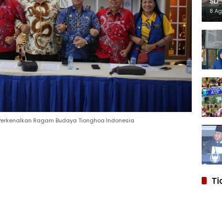
SD-
Ref
8 A
 Perkenalkan Ragam Budaya Tionghoa Indonesia
Ti