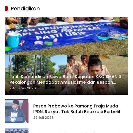
Pendidikan
Latih Kemandirian Siswa Baru, Kegiatan KBO SMAN 3
Pekalongan Mendapat Antusiasme dan Respon
Positif Orang Tua Murid
7 Agustus 2026
Pesan Prabowo ke Pamong Praja Muda
IPDN: Rakyat Tak Butuh Birokrasi Berbelit
29 Juli 2026