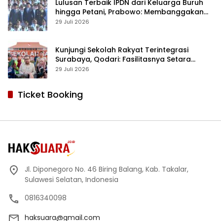
Lulusan Terbaik IPDN dari Keluarga Buruh
hingga Petani, Prabowo: Membanggakan
Hati Saya
29 Juli 2026
Kunjungi Sekolah Rakyat Terintegrasi
Surabaya, Qodari: Fasilitasnya Setara
Sekolah Swasta Terbaik
29 Juli 2026
Ticket Booking
Jl. Diponegoro No. 46 Biring Balang, Kab. Takalar,
Sulawesi Selatan, Indonesia
0816340098
haksuara@gmail.com