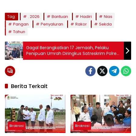
Tag:
. 2026
Bantuan
Hadiri
Nias
Pangan
Penyaluran
Rakor
Sekda
Tahun
Gagal Berangkatkan 17 Jemaah, Pelaku
Penipuan Umrah Diringkus Satreskrim Polres
Pamekasan
Berita Terkait
Birokrasi
Birokrasi