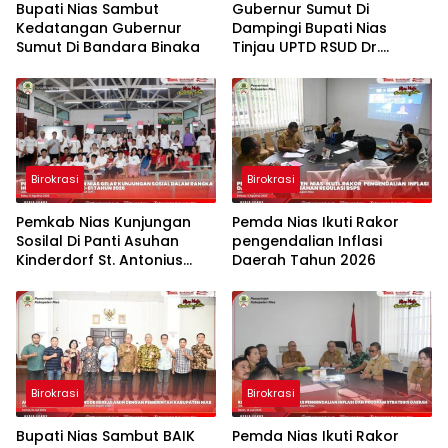
Bupati Nias Sambut
Gubernur Sumut Di
Kedatangan Gubernur
Dampingi Bupati Nias
Sumut Di Bandara Binaka
Tinjau UPTD RSUD Dr.
Thomsen Nias
Birokrasi
Birokrasi
Pemkab Nias Kunjungan
Pemda Nias Ikuti Rakor
Sosilal Di Panti Asuhan
pengendalian Inflasi
Kinderdorf St. Antonius
Daerah Tahun 2026
Gido
Birokrasi
Birokrasi
Bupati Nias Sambut BAIK
Pemda Nias Ikuti Rakor