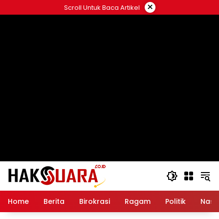
Langsung
×
Scroll Untuk Baca Artikel
ke
konten
Home
Berita
Birokrasi
Ragam
Politik
Nasi