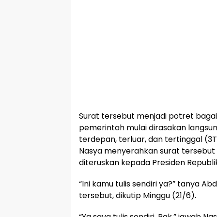
Surat tersebut menjadi potret bag
pemerintah mulai dirasakan langsun
terdepan, terluar, dan tertinggal (3
Nasya menyerahkan surat tersebu
diteruskan kepada Presiden Republi
“Ini kamu tulis sendiri ya?” tanya A
tersebut, dikutip Minggu (21/6).
“Ya saya tulis sendiri, Pak,” jawab Na