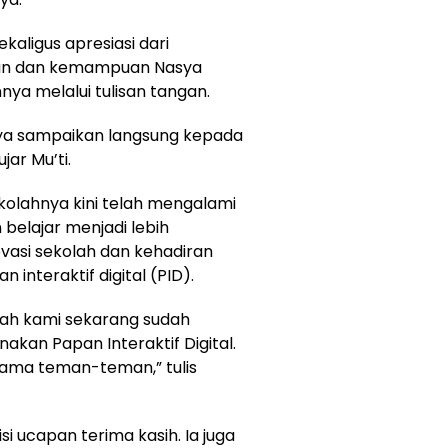
aligus apresiasi dari
ian dan kemampuan Nasya
ya melalui tulisan tangan.
 saya sampaikan langsung kepada
ar Mu’ti.
kolahnya kini telah mengalami
elajar menjadi lebih
asi sekolah dan kehadiran
n interaktif digital (PID).
olah kami sekarang sudah
akan Papan Interaktif Digital.
rsama teman-teman,” tulis
i ucapan terima kasih. Ia juga