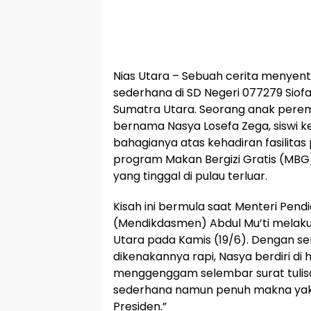
Nias Utara – Sebuah cerita menyent
sederhana di SD Negeri 077279 Siof
Sumatra Utara. Seorang anak pere
bernama Nasya Losefa Zega, siswi k
bahagianya atas kehadiran fasilitas
program Makan Bergizi Gratis (MBG)
yang tinggal di pulau terluar.
Kisah ini bermula saat Menteri Pen
(Mendikdasmen) Abdul Mu’ti melakuk
Utara pada Kamis (19/6). Dengan s
dikenakannya rapi, Nasya berdiri d
menggenggam selembar surat tulisan
sederhana namun penuh makna yakni
Presiden.”