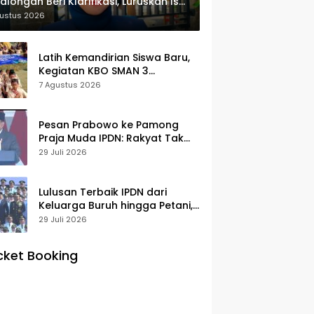
alongan Beri Klarifikasi, Luruskan Isu
yek Revitalisasi
gustus 2026
Latih Kemandirian Siswa Baru,
Kegiatan KBO SMAN 3
Pekalongan Mendapat
7 Agustus 2026
Antusiasme dan Respon Positif
Orang Tua Murid
Pesan Prabowo ke Pamong
Praja Muda IPDN: Rakyat Tak
Butuh Birokrasi Berbelit
29 Juli 2026
Lulusan Terbaik IPDN dari
Keluarga Buruh hingga Petani,
Prabowo: Membanggakan Hati
29 Juli 2026
Saya
cket Booking