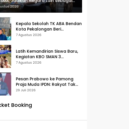
SMA, Jadikan Negara Lain sebagai
erensi
gustus 2026
Kepala Sekolah TK ABA Bendan
Kota Pekalongan Beri
Klarifikasi, Luruskan Isu Proyek
7 Agustus 2026
Revitalisasi
Latih Kemandirian Siswa Baru,
Kegiatan KBO SMAN 3
Pekalongan Mendapat
7 Agustus 2026
Antusiasme dan Respon Positif
Orang Tua Murid
Pesan Prabowo ke Pamong
Praja Muda IPDN: Rakyat Tak
Butuh Birokrasi Berbelit
29 Juli 2026
cket Booking