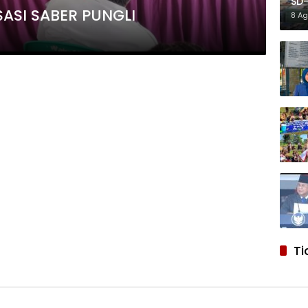
SD-
ASI SABER PUNGLI
Ref
8 A
Ti