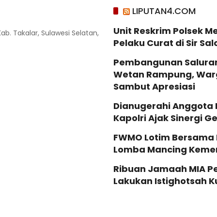
LIPUTAN4.COM
Unit Reskrim Polsek M
Kab. Takalar, Sulawesi Selatan,
Pelaku Curat di Sir Sal
Pembangunan Saluran 
Wetan Rampung, War
Sambut Apresiasi
Dianugerahi Anggota
Kapolri Ajak Sinergi 
‎FWMO Lotim Bersama 
Lomba Mancing Keme
Ribuan Jamaah MIA Per
Lakukan Istighotsah K