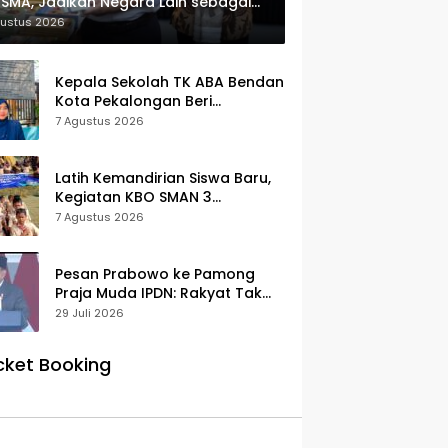
SMA, Jadikan Negara Lain sebagai
erensi
gustus 2026
Kepala Sekolah TK ABA Bendan
Kota Pekalongan Beri
Klarifikasi, Luruskan Isu Proyek
7 Agustus 2026
Revitalisasi
Latih Kemandirian Siswa Baru,
Kegiatan KBO SMAN 3
Pekalongan Mendapat
7 Agustus 2026
Antusiasme dan Respon Positif
Orang Tua Murid
Pesan Prabowo ke Pamong
Praja Muda IPDN: Rakyat Tak
Butuh Birokrasi Berbelit
29 Juli 2026
cket Booking