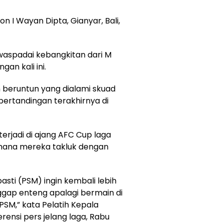
on I Wayan Dipta, Gianyar, Bali,
aspadai kebangkitan dari M
an kali ini.
n beruntun yang dialami skuad
 pertandingan terakhirnya di
erjadi di ajang AFC Cup laga
mana mereka takluk dengan
asti (PSM) ingin kembali lebih
ggap enteng apalagi bermain di
PSM,” kata Pelatih Kepala
rensi pers jelang laga, Rabu