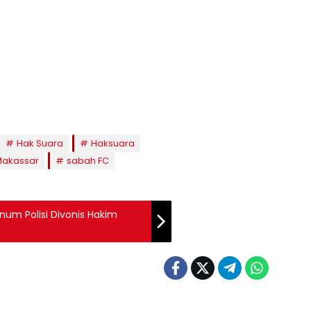
Hak Suara
Haksuara
Makassar
sabah FC
num Polisi Divonis Hakim