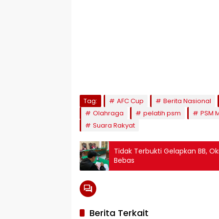
Tag:
AFC Cup
Berita Nasional
Olahraga
pelatih psm
PSM 
Suara Rakyat
Tidak Terbukti Gelapkan BB, Ok
Bebas
Berita Terkait