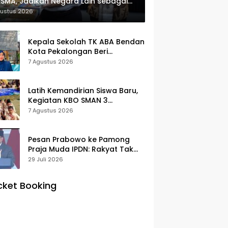
SMA, Jadikan Negara Lain sebagai
erensi
gustus 2026
Kepala Sekolah TK ABA Bendan
Kota Pekalongan Beri
Klarifikasi, Luruskan Isu Proyek
7 Agustus 2026
Revitalisasi
Latih Kemandirian Siswa Baru,
Kegiatan KBO SMAN 3
Pekalongan Mendapat
7 Agustus 2026
Antusiasme dan Respon Positif
Orang Tua Murid
Pesan Prabowo ke Pamong
Praja Muda IPDN: Rakyat Tak
Butuh Birokrasi Berbelit
29 Juli 2026
cket Booking