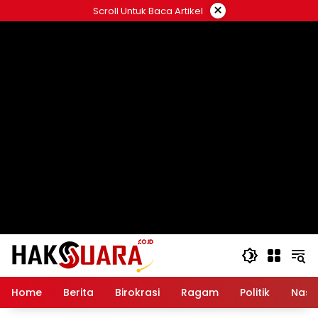
Langsung
×
Scroll Untuk Baca Artikel
ke
konten
Home
Berita
Birokrasi
Ragam
Politik
Nasi