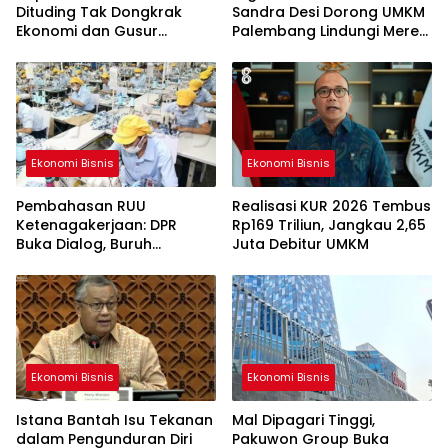
Dituding Tak Dongkrak
Sandra Desi Dorong UMKM
Ekonomi dan Gusur
Palembang Lindungi Merek
Sekolah, Ini Fakta Serta
Usaha
Konteksnya
Ekonomi Bisnis
Ekonomi Bisnis
Pembahasan RUU
Realisasi KUR 2026 Tembus
Ketenagakerjaan: DPR
Rp169 Triliun, Jangkau 2,65
Buka Dialog, Buruh
Juta Debitur UMKM
Serahkan Draf Melalui
Jalur Konstitusional
Ekonomi Bisnis
Ekonomi Bisnis
Istana Bantah Isu Tekanan
Mal Dipagari Tinggi,
dalam Pengunduran Diri
Pakuwon Group Buka