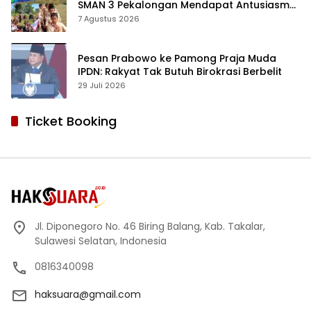
SMAN 3 Pekalongan Mendapat Antusiasme
dan Respon Positif Orang Tua Murid
7 Agustus 2026
Pesan Prabowo ke Pamong Praja Muda
IPDN: Rakyat Tak Butuh Birokrasi Berbelit
29 Juli 2026
Ticket Booking
Jl. Diponegoro No. 46 Biring Balang, Kab. Takalar,
Sulawesi Selatan, Indonesia
0816340098
haksuara@gmail.com