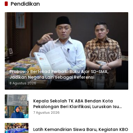
Pendidikan
Prabowo Bertekad Perbaiki Buku Ajar SD-SMA,
Jadikan Negara Lain sebagai Referensi
8 Agustus 2026
Kepala Sekolah TK ABA Bendan Kota
Pekalongan Beri Klarifikasi, Luruskan Isu
Proyek Revitalisasi
7 Agustus 2026
Latih Kemandirian Siswa Baru, Kegiatan KBO