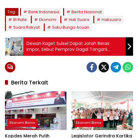
Tag:
Bank Indonesia
Berita Nasional
BI Rate
Ekonomi
Hak Suara
Haksuara
Suara Rakyat
Suku Bunga Acuan
Dewan Kaget Sulsel Dapat Jatah Beras
Impor, Sebut Pemprov Gagal Tangani
Ketahanan Pangan
Berita Terkait
Ekonomi Bisnis
Ekonomi Bisnis
Kopdes Merah Putih
Legislator Gerindra Kartika