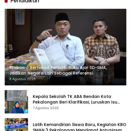
Pendidikan
Prabowo Bertekad Perbaiki Buku Ajar SD-SMA,
Jadikan Negara Lain sebagai Referensi
8 Agustus 2026
Kepala Sekolah TK ABA Bendan Kota
Pekalongan Beri Klarifikasi, Luruskan Isu
Proyek Revitalisasi
7 Agustus 2026
Latih Kemandirian Siswa Baru, Kegiatan KBO
SMAN 3 Pekalongan Mendapat Antusiasme