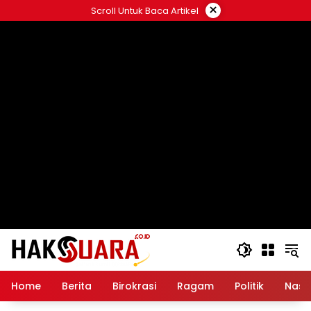
Langsung
×
Scroll Untuk Baca Artikel
ke
konten
Home
Berita
Birokrasi
Ragam
Politik
Nasi