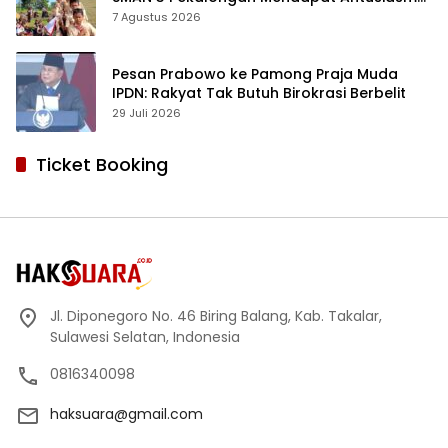
dan Respon Positif Orang Tua Murid
7 Agustus 2026
Pesan Prabowo ke Pamong Praja Muda
IPDN: Rakyat Tak Butuh Birokrasi Berbelit
29 Juli 2026
Ticket Booking
Jl. Diponegoro No. 46 Biring Balang, Kab. Takalar,
Sulawesi Selatan, Indonesia
0816340098
haksuara@gmail.com