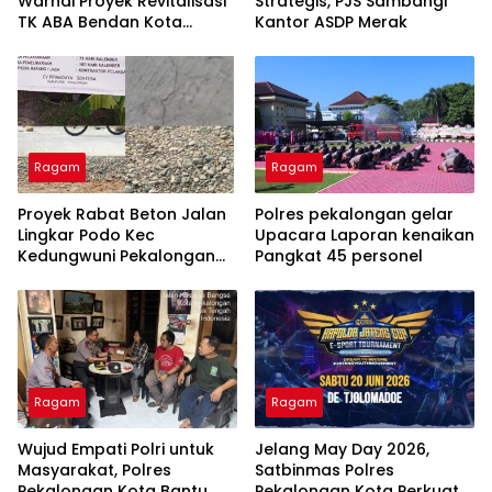
Warnai Proyek Revitalisasi
Strategis, PJS Sambangi
TK ABA Bendan Kota
Kantor ASDP Merak
Pekalongan
Ragam
Ragam
Proyek Rabat Beton Jalan
Polres pekalongan gelar
Lingkar Podo Kec
Upacara Laporan kenaikan
Kedungwuni Pekalongan
Pangkat 45 personel
Sudah Selesai.Beton Ada
Yang Retak dan Oflitan
Jalan Dinilai Berbahaya
Ragam
Ragam
Wujud Empati Polri untuk
Jelang May Day 2026,
Masyarakat, Polres
Satbinmas Polres
Pekalongan Kota Bantu
Pekalongan Kota Perkuat