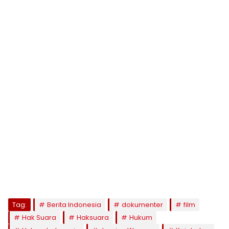
Tag:
Berita Indonesia
dokumenter
film
Hak Suara
Haksuara
Hukum