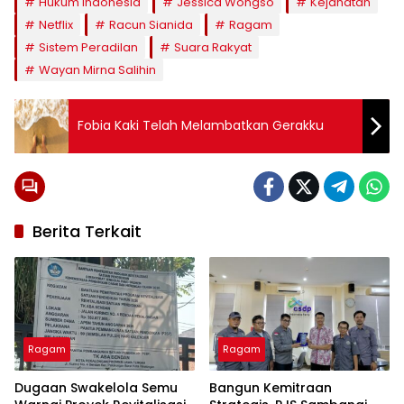
Hukum Indonesia
Jessica Wongso
Kejahatan
Netflix
Racun Sianida
Ragam
Sistem Peradilan
Suara Rakyat
Wayan Mirna Salihin
Fobia Kaki Telah Melambatkan Gerakku
Berita Terkait
Ragam
Ragam
Dugaan Swakelola Semu
Bangun Kemitraan