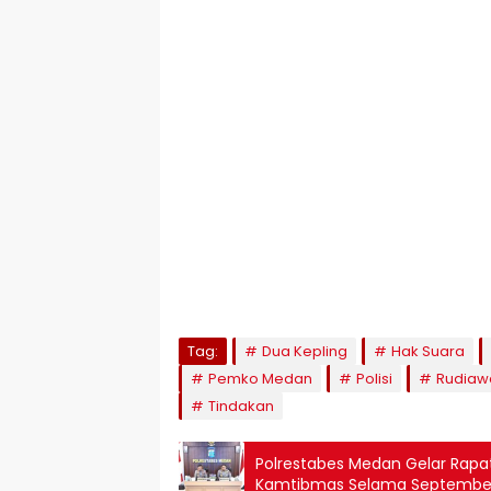
Tag:
Dua Kepling
Hak Suara
Pemko Medan
Polisi
Rudiawa
Tindakan
Polrestabes Medan Gelar Rapa
Kamtibmas Selama Septembe