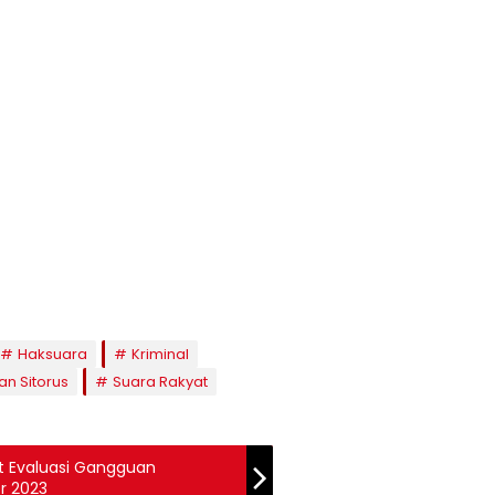
Haksuara
Kriminal
n Sitorus
Suara Rakyat
t Evaluasi Gangguan
r 2023