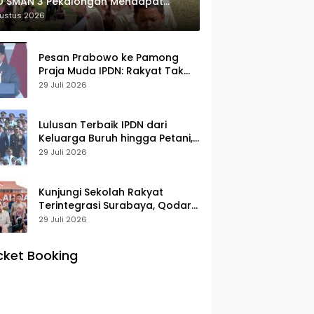
O SMAN 3 Pekalongan Mendapat
usiasme dan Respon Positif Orang
gustus 2026
 Murid
Pesan Prabowo ke Pamong
Praja Muda IPDN: Rakyat Tak
Butuh Birokrasi Berbelit
29 Juli 2026
Lulusan Terbaik IPDN dari
Keluarga Buruh hingga Petani,
Prabowo: Membanggakan Hati
29 Juli 2026
Saya
Kunjungi Sekolah Rakyat
Terintegrasi Surabaya, Qodari:
Fasilitasnya Setara Sekolah
29 Juli 2026
Swasta Terbaik
cket Booking