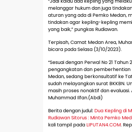
“Jadi kalau ada kepling yang melak
melanggar hukum dan juga tindaka
aturan yang ada di Pemko Medan, m
tindakan agar kepling-kepling memili
yang baik,” pungkas Rudiawan.
Terpisah, Camat Medan Area, Muham
bicara pada Selasa (3/10/2023).
“Sesuai dengan Perwal No 21 Tahun
pengangkatan dan pemberhentian K
Medan, sedang berkonsultatif ke T
sudah melayangkan surat BKKBN. Unt
masih proses nonaktif dan evaluasi. 
Muhammad Ilfan.(Abdi)
Berita dengan judul:
Dua Kepling di M
Rudiawan Sitorus : Minta Pemko Me
kali tampil pada
LIPUTAN4.COM
. Re