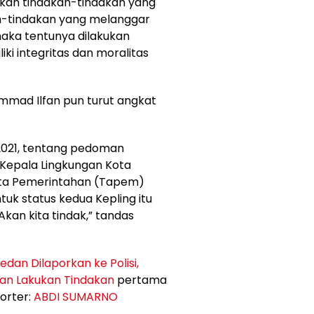
ukan tindakan-tindakan yang
n-tindakan yang melanggar
aka tentunya dilakukan
ki integritas dan moralitas
mad Ilfan pun turut angkat
 2021, tentang pedoman
epala Lingkungan Kota
ata Pemerintahan (Tapem)
uk status kedua Kepling itu
Akan kita tindak,” tandas
edan Dilaporkan ke Polisi,
dan Lakukan Tindakan
pertama
porter:
ABDI SUMARNO