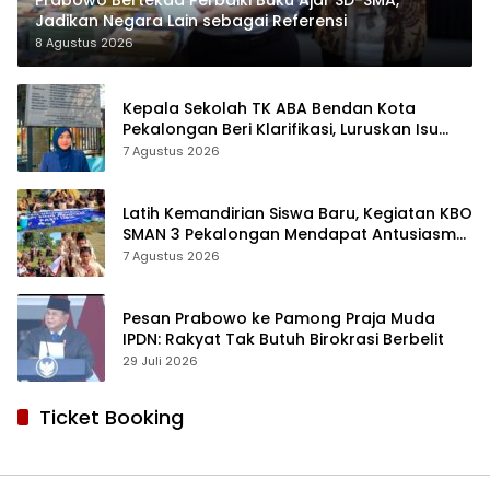
Jadikan Negara Lain sebagai Referensi
8 Agustus 2026
Kepala Sekolah TK ABA Bendan Kota
Pekalongan Beri Klarifikasi, Luruskan Isu
Proyek Revitalisasi
7 Agustus 2026
Latih Kemandirian Siswa Baru, Kegiatan KBO
SMAN 3 Pekalongan Mendapat Antusiasme
dan Respon Positif Orang Tua Murid
7 Agustus 2026
Pesan Prabowo ke Pamong Praja Muda
IPDN: Rakyat Tak Butuh Birokrasi Berbelit
29 Juli 2026
Ticket Booking