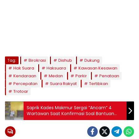
Tag:
Birokrasi
Dishub
Dukung
Hak Suara
Haksuara
Kawasan Kesawan
Kendaraan
Medan
Parkir
Penataan
Percepatan
Suara Rakyat
Tertibkan
Trotoar
Saprik Kades Makmur Sergai “Ancam” 4
Wartawan Saat Konfirmasi Soal Bantuan
Perpustakaan RI