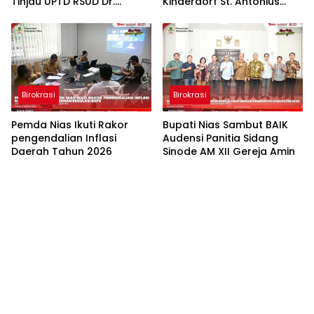
Tinjau UPTD RSUD Dr.
Kinderdorf St. Antonius
Thomsen Nias
Gido
Birokrasi
Birokrasi
Pemda Nias Ikuti Rakor
Bupati Nias Sambut BAIK
pengendalian Inflasi
Audensi Panitia Sidang
Daerah Tahun 2026
Sinode AM XII Gereja Amin