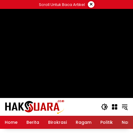
Langsung
×
Scroll Untuk Baca Artikel
ke
konten
Home
Berita
Birokrasi
Ragam
Politik
Nasi