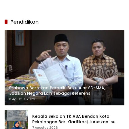
Pendidikan
Prabowo Bertekad Perbaiki Buku Ajar SD-SMA,
Jadikan Negara Lain sebagai Referensi
8 Agustus 2026
Kepala Sekolah TK ABA Bendan Kota
Pekalongan Beri Klarifikasi, Luruskan Isu
Proyek Revitalisasi
7 Agustus 2026