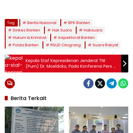
Tag:
Berita Nasional
BPK Banten
Dinkes Banten
Hak Suara
Haksuara
Hukum & Kriminal
inspektorat Banten
Polda Banten
RSUD Cilograng
Suara Rakyat
Kepala Staf Kepresidenan Jenderal TNI
(Purn) Dr. Moeldoko, Pada Konferensi Pers Di
Hotel Pullman Jakarta
Berita Terkait