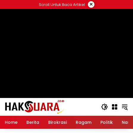
Langsung
×
Scroll Untuk Baca Artikel
ke
konten
Home
Berita
Birokrasi
Ragam
Politik
Nasi