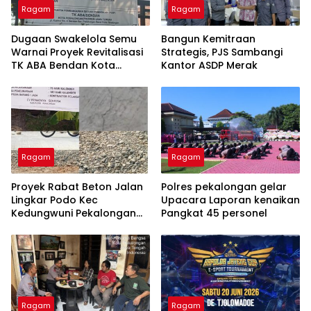
Ragam
Ragam
Dugaan Swakelola Semu
Bangun Kemitraan
Warnai Proyek Revitalisasi
Strategis, PJS Sambangi
TK ABA Bendan Kota
Kantor ASDP Merak
Pekalongan
Ragam
Ragam
Proyek Rabat Beton Jalan
Polres pekalongan gelar
Lingkar Podo Kec
Upacara Laporan kenaikan
Kedungwuni Pekalongan
Pangkat 45 personel
Sudah Selesai.Beton Ada
Yang Retak dan Oflitan
Jalan Dinilai Berbahaya
Ragam
Ragam