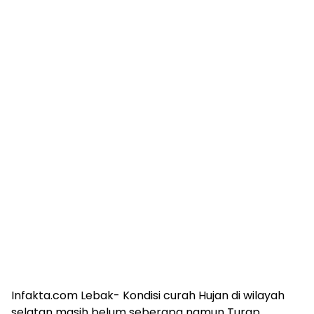
Infakta.com Lebak- Kondisi curah Hujan di wilayah
selatan masih belum seberapa namun Turap