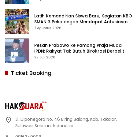
Latih Kemandirian Siswa Baru, Kegiatan KBO
SMAN 3 Pekalongan Mendapat Antusiasme
dan Respon Positif Orang Tua Murid
7 Agustus 2026
Pesan Prabowo ke Pamong Praja Muda
IPDN: Rakyat Tak Butuh Birokrasi Berbelit
29 Juli 2026
Ticket Booking
Jl. Diponegoro No. 46 Biring Balang, Kab. Takalar,
Sulawesi Selatan, Indonesia
0816340098