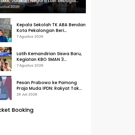
SMA, Jadikan Negara Lain sebagai
erensi
gustus 2026
Kepala Sekolah TK ABA Bendan
Kota Pekalongan Beri
Klarifikasi, Luruskan Isu Proyek
7 Agustus 2026
Revitalisasi
Latih Kemandirian Siswa Baru,
Kegiatan KBO SMAN 3
Pekalongan Mendapat
7 Agustus 2026
Antusiasme dan Respon Positif
Orang Tua Murid
Pesan Prabowo ke Pamong
Praja Muda IPDN: Rakyat Tak
Butuh Birokrasi Berbelit
29 Juli 2026
cket Booking