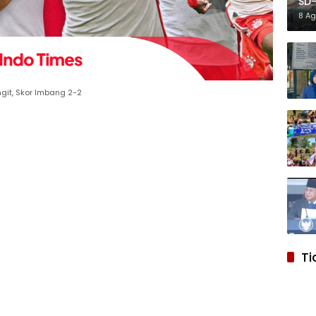
SD-
Ref
8 A
git, Skor Imbang 2-2
Ti