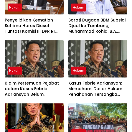
Hukum
Hukum
Penyelidikan Kematian
Soroti Dugaan BBM Subsidi
Sutrimo Harus Diusut
Dijual ke Tambang,
Tuntas! Komisi III DPR RI
Muhammad Rohid, B.A.
Desak Polda Metro Jaya
Desak BPH Migas Bertindak
Segera Beri Kepastian
Tegas
Hukum
Hukum
Hukum
Klaim Pertemuan Pejabat
Kasus Febrie Adriansyah:
dalam Kasus Febrie
Memahami Dasar Hukum
Adriansyah Belum
Penahanan Tersangka
Terverifikasi, Ini Standar
Menurut KUHAP
Verifikasi Informasi