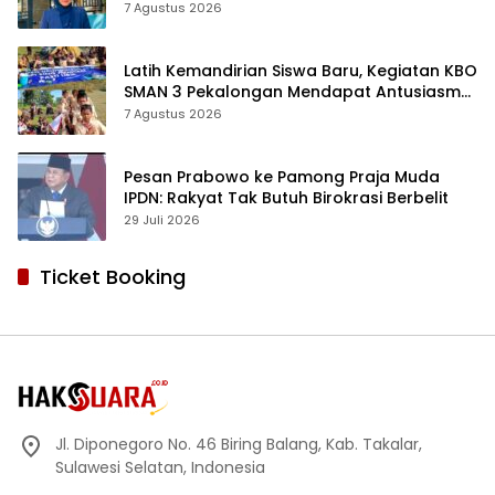
Proyek Revitalisasi
7 Agustus 2026
Latih Kemandirian Siswa Baru, Kegiatan KBO
SMAN 3 Pekalongan Mendapat Antusiasme
dan Respon Positif Orang Tua Murid
7 Agustus 2026
Pesan Prabowo ke Pamong Praja Muda
IPDN: Rakyat Tak Butuh Birokrasi Berbelit
29 Juli 2026
Ticket Booking
Jl. Diponegoro No. 46 Biring Balang, Kab. Takalar,
Sulawesi Selatan, Indonesia