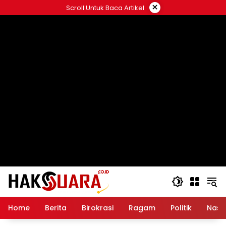
Langsung
×
Scroll Untuk Baca Artikel
ke
konten
Home
Berita
Birokrasi
Ragam
Politik
Nasi