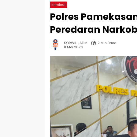
Kriminal
Polres Pamekasan
Peredaran Narkob
KORWIL JATIM
2 Min Baca
8 Mei 2026