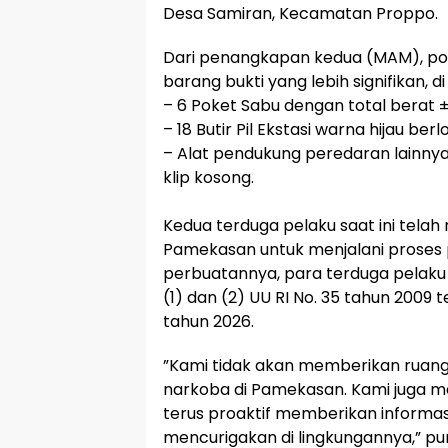
Desa Samiran, Kecamatan Proppo.
​Dari penangkapan kedua (MAM), po
barang bukti yang lebih signifikan, d
– ​6 Poket Sabu dengan total berat ±
– ​18 Butir Pil Ekstasi warna hijau be
– ​Alat pendukung peredaran lainnya
klip kosong.
​Kedua terduga pelaku saat ini tela
Pamekasan untuk menjalani proses pe
perbuatannya, para terduga pelaku d
(1) dan (2) UU RI No. 35 tahun 2009 t
tahun 2026.
​”Kami tidak akan memberikan ruan
narkoba di Pamekasan. Kami juga 
terus proaktif memberikan informasi 
mencurigakan di lingkungannya,” pun