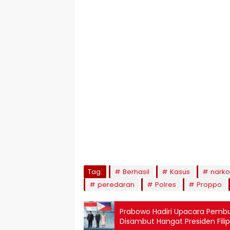
Tag:
Berhasil
Kasus
nark
peredaran
Polres
Proppo
Prabowo Hadiri Upacara Pemb
Disambut Hangat Presiden Filip