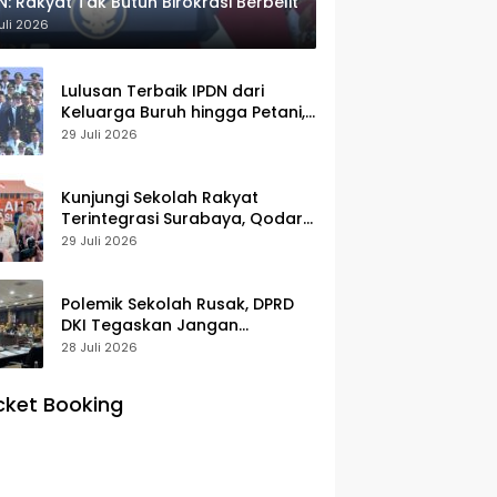
N: Rakyat Tak Butuh Birokrasi Berbelit
uli 2026
Lulusan Terbaik IPDN dari
Keluarga Buruh hingga Petani,
Prabowo: Membanggakan Hati
29 Juli 2026
Saya
Kunjungi Sekolah Rakyat
Terintegrasi Surabaya, Qodari:
Fasilitasnya Setara Sekolah
29 Juli 2026
Swasta Terbaik
Polemik Sekolah Rusak, DPRD
DKI Tegaskan Jangan
Salahkan Pusat
28 Juli 2026
cket Booking