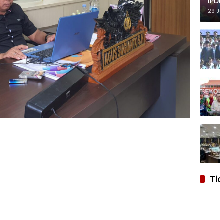
IPD
29 J
Ti