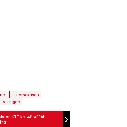
oba
Pamekasan
Ungjap
ukaan KTT ke-48 ASEAN,
ina