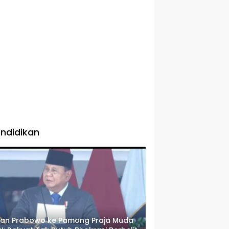
ndidikan
san Prabowo ke Pamong Praja Muda