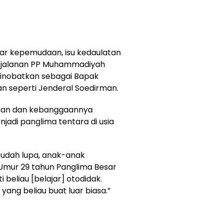
ar kepemudaan, isu kedaulatan
erjalanan PP Muhammadiyah
dinobatkan sebagai Bapak
an seperti Jenderal Soedirman.
an dan kebanggaannya
adi panglima tentara di usia
udah lupa, anak-anak
ur 29 tahun Panglima Besar
i beliau [belajar] otodidak.
 yang beliau buat luar biasa.”