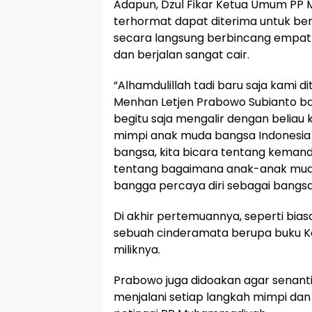
Adapun, Dzul Fikar Ketua Umum P
terhormat dapat diterima untuk be
secara langsung berbincang empat 
dan berjalan sangat cair.
“Alhamdulillah tadi baru saja kami d
Menhan Letjen Prabowo Subianto ba
begitu saja mengalir dengan beliau 
mimpi anak muda bangsa Indonesia 
bangsa, kita bicara tentang kemand
tentang bagaimana anak-anak muda h
bangga percaya diri sebagai bangsa 
Di akhir pertemuannya, seperti bi
sebuah cinderamata berupa buku Ke
miliknya.
Prabowo juga didoakan agar senant
menjalani setiap langkah mimpi dan