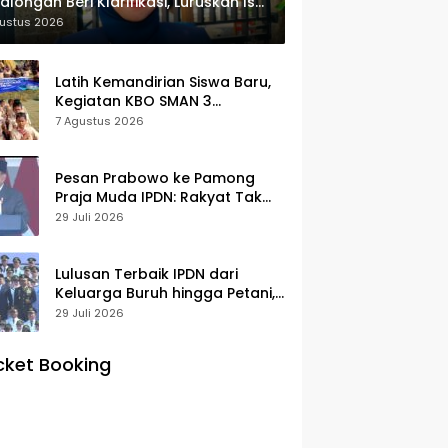
alongan Beri Klarifikasi, Luruskan Isu
yek Revitalisasi
gustus 2026
Latih Kemandirian Siswa Baru,
Kegiatan KBO SMAN 3
Pekalongan Mendapat
7 Agustus 2026
Antusiasme dan Respon Positif
Orang Tua Murid
Pesan Prabowo ke Pamong
Praja Muda IPDN: Rakyat Tak
Butuh Birokrasi Berbelit
29 Juli 2026
Lulusan Terbaik IPDN dari
Keluarga Buruh hingga Petani,
Prabowo: Membanggakan Hati
29 Juli 2026
Saya
cket Booking