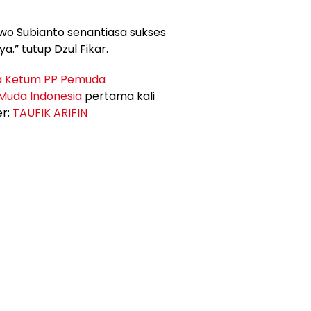
o Subianto senantiasa sukses
a.” tutup Dzul Fikar.
a Ketum PP Pemuda
Muda Indonesia
pertama kali
er:
TAUFIK ARIFIN