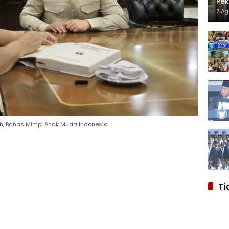
Pek
Pro
7 A
, Bahas Mimpi Anak Muda Indonesia
Ti