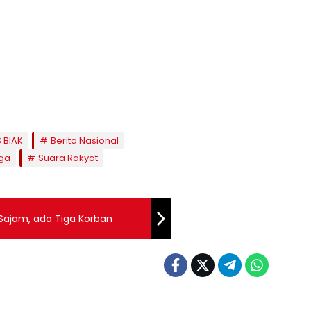
 BIAK
Berita Nasional
ga
Suara Rakyat
Sajam, ada Tiga Korban