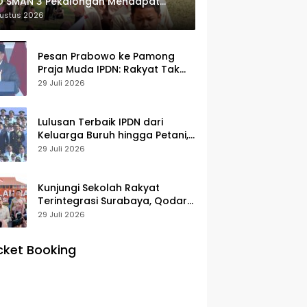
O SMAN 3 Pekalongan Mendapat
usiasme dan Respon Positif Orang
gustus 2026
 Murid
Pesan Prabowo ke Pamong
Praja Muda IPDN: Rakyat Tak
Butuh Birokrasi Berbelit
29 Juli 2026
Lulusan Terbaik IPDN dari
Keluarga Buruh hingga Petani,
Prabowo: Membanggakan Hati
29 Juli 2026
Saya
Kunjungi Sekolah Rakyat
Terintegrasi Surabaya, Qodari:
Fasilitasnya Setara Sekolah
29 Juli 2026
Swasta Terbaik
cket Booking