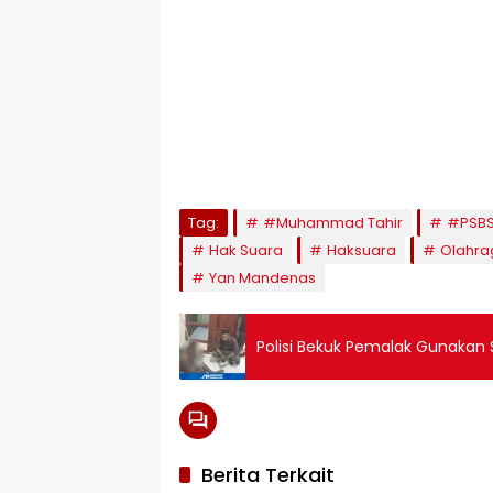
Tag:
#Muhammad Tahir
#PSBS
Hak Suara
Haksuara
Olahra
Yan Mandenas
Polisi Bekuk Pemalak Gunakan 
Berita Terkait