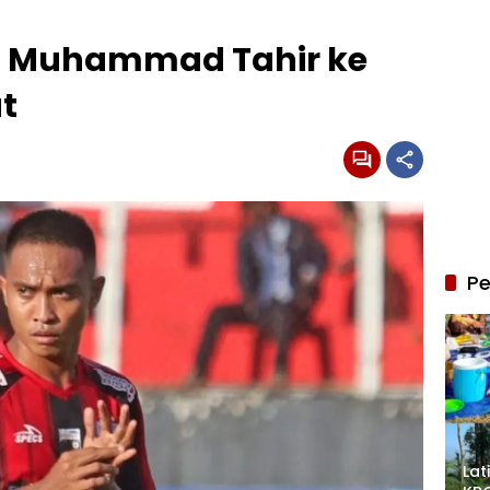
g Muhammad Tahir ke
t
Pe
Lat