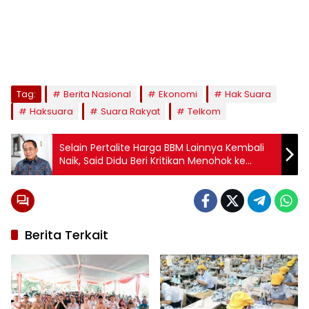
Tag:
Berita Nasional
Ekonomi
Hak Suara
Haksuara
Suara Rakyat
Telkom
Selain Pertalite Harga BBM Lainnya Kembali
Naik, Said Didu Beri Kritikan Menohok ke
Jokowi
Berita Terkait