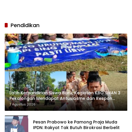
Pendidikan
Latih Kemandirian Siswa Baru, Kegiatan KBO SMAN 3
Pekalongan Mendapat Antusiasme dan Respon
Positif Orang Tua Murid
7 Agustus 2026
Pesan Prabowo ke Pamong Praja Muda
IPDN: Rakyat Tak Butuh Birokrasi Berbelit