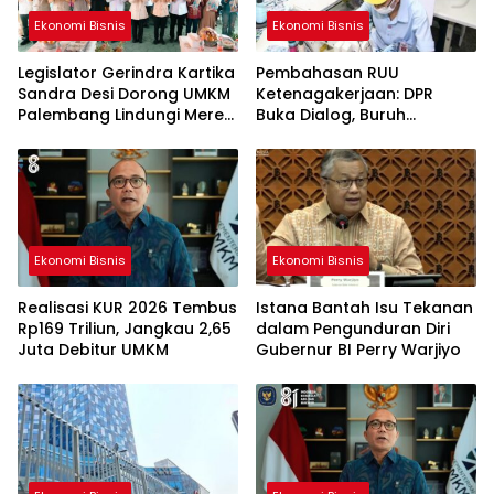
Ekonomi Bisnis
Ekonomi Bisnis
Legislator Gerindra Kartika
Pembahasan RUU
Sandra Desi Dorong UMKM
Ketenagakerjaan: DPR
Palembang Lindungi Merek
Buka Dialog, Buruh
Usaha
Serahkan Draf Melalui
Jalur Konstitusional
Ekonomi Bisnis
Ekonomi Bisnis
Realisasi KUR 2026 Tembus
Istana Bantah Isu Tekanan
Rp169 Triliun, Jangkau 2,65
dalam Pengunduran Diri
Juta Debitur UMKM
Gubernur BI Perry Warjiyo