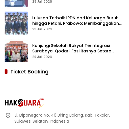
29 Juli 2026
Lulusan Terbaik IPDN dari Keluarga Buruh
hingga Petani, Prabowo: Membanggakan
Hati Saya
29 Juli 2026
Kunjungi Sekolah Rakyat Terintegrasi
Surabaya, Qodari: Fasilitasnya Setara
Sekolah Swasta Terbaik
29 Juli 2026
Ticket Booking
Jl. Diponegoro No. 46 Biring Balang, Kab. Takalar,
Sulawesi Selatan, Indonesia