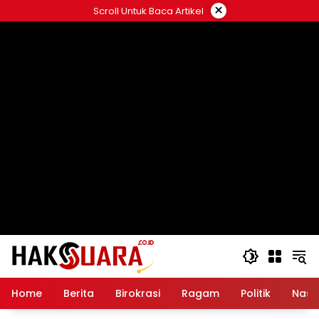
Langsung
×
Scroll Untuk Baca Artikel
ke
konten
Home
Berita
Birokrasi
Ragam
Politik
Nasi