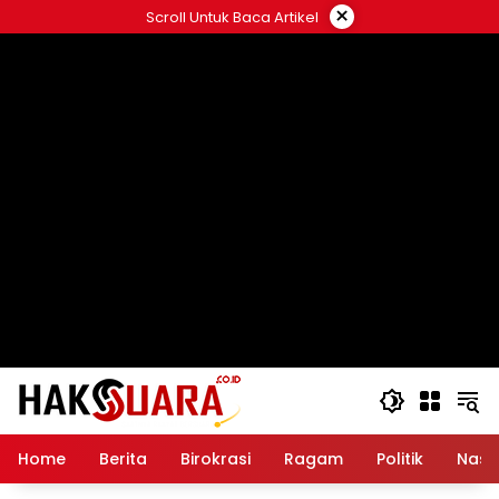
Langsung
×
Scroll Untuk Baca Artikel
ke
konten
Home
Berita
Birokrasi
Ragam
Politik
Nasi