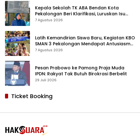
Kepala Sekolah TK ABA Bendan Kota
Pekalongan Beri Klarifikasi, Luruskan Isu
Proyek Revitalisasi
7 Agustus 2026
Latih Kemandirian Siswa Baru, Kegiatan KBO
SMAN 3 Pekalongan Mendapat Antusiasme
dan Respon Positif Orang Tua Murid
7 Agustus 2026
Pesan Prabowo ke Pamong Praja Muda
IPDN: Rakyat Tak Butuh Birokrasi Berbelit
29 Juli 2026
Ticket Booking