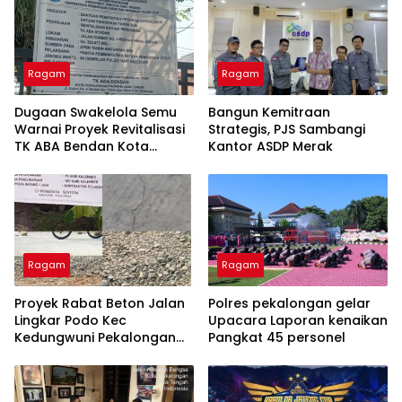
Ragam
Ragam
Dugaan Swakelola Semu
Bangun Kemitraan
Warnai Proyek Revitalisasi
Strategis, PJS Sambangi
TK ABA Bendan Kota
Kantor ASDP Merak
Pekalongan
Ragam
Ragam
Proyek Rabat Beton Jalan
Polres pekalongan gelar
Lingkar Podo Kec
Upacara Laporan kenaikan
Kedungwuni Pekalongan
Pangkat 45 personel
Sudah Selesai.Beton Ada
Yang Retak dan Oflitan
Jalan Dinilai Berbahaya