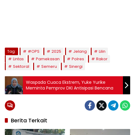
Tag:
#OPS
2025
Jelang
Lilin
Lintas
Pamekasan
Polres
Rakor
Sektoral
Semeru
Sinergi
Waspada Cuaca Ekstrem, Yuke Yurike
Meminta Pemprov DKI Antisipasi Bencana
Berita Terkait