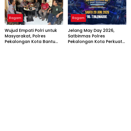
Ragam
Ragam
Wujud Empati Polri untuk
Jelang May Day 2026,
Masyarakat, Polres
Satbinmas Polres
Pekalongan Kota Bantu
Pekalongan Kota Perkuat
Korban Kebakaran Lewat
Silaturahmi dan Binluh
Program “BATIK
Kamtibmas