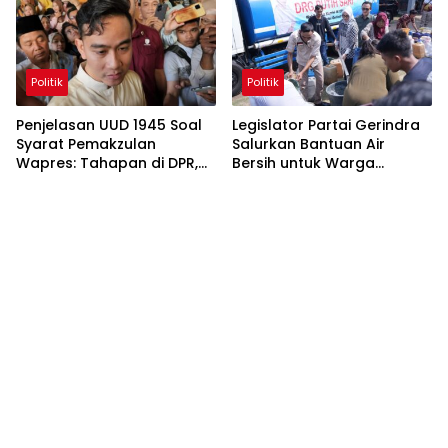
Perdagangan Orang
Politik
Politik
Penjelasan UUD 1945 Soal
Legislator Partai Gerindra
Syarat Pemakzulan
Salurkan Bantuan Air
Wapres: Tahapan di DPR,
Bersih untuk Warga
MK, dan MPR
Terdampak Kekeringan di
Kabupaten Bekasi