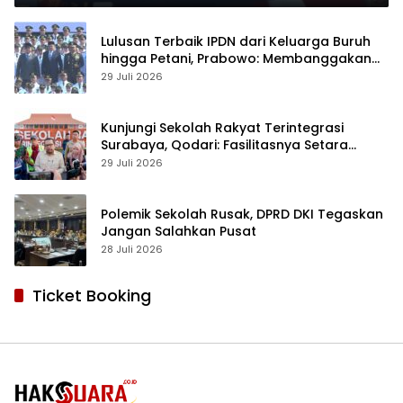
Lulusan Terbaik IPDN dari Keluarga Buruh
hingga Petani, Prabowo: Membanggakan
Hati Saya
29 Juli 2026
Kunjungi Sekolah Rakyat Terintegrasi
Surabaya, Qodari: Fasilitasnya Setara
Sekolah Swasta Terbaik
29 Juli 2026
Polemik Sekolah Rusak, DPRD DKI Tegaskan
Jangan Salahkan Pusat
28 Juli 2026
Ticket Booking