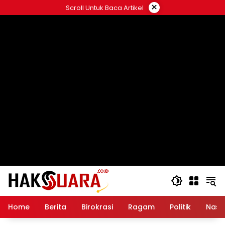
Langsung
×
Scroll Untuk Baca Artikel
ke
konten
Home
Berita
Birokrasi
Ragam
Politik
Nasi