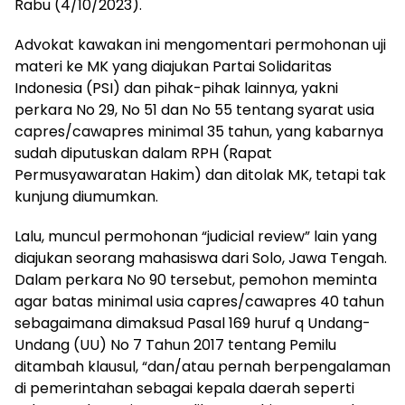
Rabu (4/10/2023).
Advokat kawakan ini mengomentari permohonan uji
materi ke MK yang diajukan Partai Solidaritas
Indonesia (PSI) dan pihak-pihak lainnya, yakni
perkara No 29, No 51 dan No 55 tentang syarat usia
capres/cawapres minimal 35 tahun, yang kabarnya
sudah diputuskan dalam RPH (Rapat
Permusyawaratan Hakim) dan ditolak MK, tetapi tak
kunjung diumumkan.
Lalu, muncul permohonan “judicial review” lain yang
diajukan seorang mahasiswa dari Solo, Jawa Tengah.
Dalam perkara No 90 tersebut, pemohon meminta
agar batas minimal usia capres/cawapres 40 tahun
sebagaimana dimaksud Pasal 169 huruf q Undang-
Undang (UU) No 7 Tahun 2017 tentang Pemilu
ditambah klausul, “dan/atau pernah berpengalaman
di pemerintahan sebagai kepala daerah seperti