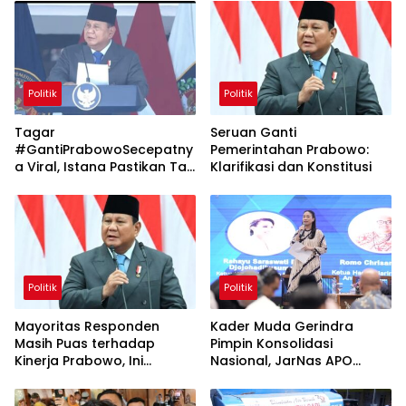
Politik
Politik
Tagar
Seruan Ganti
#GantiPrabowoSecepatny
Pemerintahan Prabowo:
a Viral, Istana Pastikan Tak
Klarifikasi dan Konstitusi
Ada Reshuffle
Politik
Politik
Mayoritas Responden
Kader Muda Gerindra
Masih Puas terhadap
Pimpin Konsolidasi
Kinerja Prabowo, Ini
Nasional, JarNas APO
Temuan Survei SMRC Juli
Perkuat Perlawanan
2026
terhadap Modus Baru