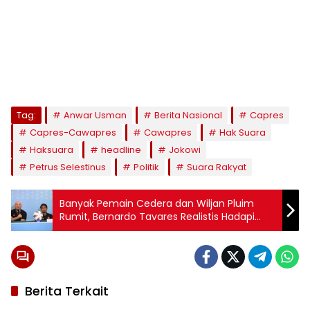
Tag:
Anwar Usman
Berita Nasional
Capres
Capres-Cawapres
Cawapres
Hak Suara
Haksuara
headline
Jokowi
Petrus Selestinus
Politik
Suara Rakyat
Banyak Pemain Cedera dan Wiljan Pluim
Rumit, Bernardo Tavares Realistis Hadapi
Sabah FC
Berita Terkait