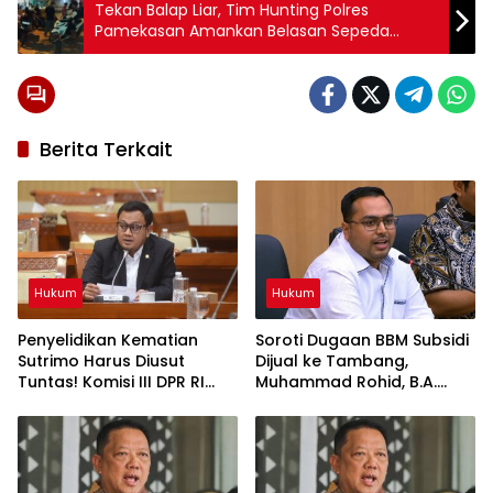
Tekan Balap Liar, Tim Hunting Polres
Pamekasan Amankan Belasan Sepeda
Motor Knalpot Brong
Berita Terkait
Hukum
Hukum
Penyelidikan Kematian
Soroti Dugaan BBM Subsidi
Sutrimo Harus Diusut
Dijual ke Tambang,
Tuntas! Komisi III DPR RI
Muhammad Rohid, B.A.
Desak Polda Metro Jaya
Desak BPH Migas Bertindak
Segera Beri Kepastian
Tegas
Hukum