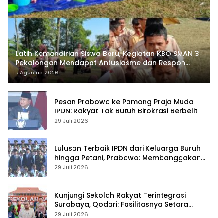
Latih Kemandirian Siswa Baru, Kegiatan KBO SMAN 3
Pekalongan Mendapat Antusiasme dan Respon
Positif Orang Tua Murid
7 Agustus 2026
Pesan Prabowo ke Pamong Praja Muda
IPDN: Rakyat Tak Butuh Birokrasi Berbelit
29 Juli 2026
Lulusan Terbaik IPDN dari Keluarga Buruh
hingga Petani, Prabowo: Membanggakan
Hati Saya
29 Juli 2026
Kunjungi Sekolah Rakyat Terintegrasi
Surabaya, Qodari: Fasilitasnya Setara
Sekolah Swasta Terbaik
29 Juli 2026