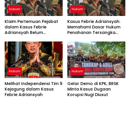
Hukum
Hukum
Klaim Pertemuan Pejabat
Kasus Febrie Adriansyah:
dalam Kasus Febrie
Memahami Dasar Hukum
Adriansyah Belum
Penahanan Tersangka
Terverifikasi, Ini Standar
Menurut KUHAP
Verifikasi Informasi
Hukum
Hukum
Melihat Independensi Tim 9
Gelar Demo di KPK, BRSK
Kejagung dalam Kasus
Minta Kasus Dugaan
Febrie Adriansyah
Korupsi Nugi Diusut