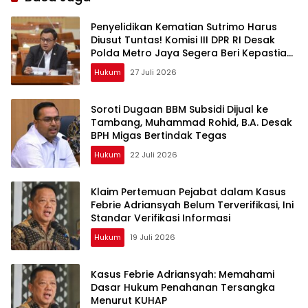
Penyelidikan Kematian Sutrimo Harus
Diusut Tuntas! Komisi III DPR RI Desak
Polda Metro Jaya Segera Beri Kepastian
Hukum
Hukum
27 Juli 2026
Soroti Dugaan BBM Subsidi Dijual ke
Tambang, Muhammad Rohid, B.A. Desak
BPH Migas Bertindak Tegas
Hukum
22 Juli 2026
Klaim Pertemuan Pejabat dalam Kasus
Febrie Adriansyah Belum Terverifikasi, Ini
Standar Verifikasi Informasi
Hukum
19 Juli 2026
Kasus Febrie Adriansyah: Memahami
Dasar Hukum Penahanan Tersangka
Menurut KUHAP