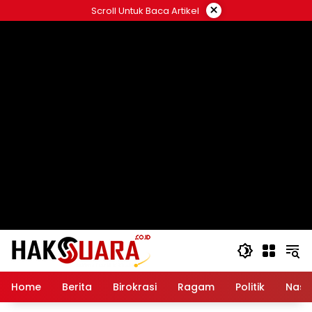
Langsung
×
Scroll Untuk Baca Artikel
ke
konten
Home
Berita
Birokrasi
Ragam
Politik
Nasi