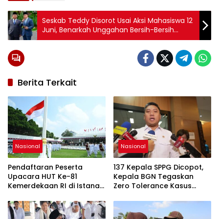
Seskab Teddy Disorot Usai Aksi Mahasiswa 12
Juni, Benarkah Unggahan Bersih-Bersih
Abaikan Aspirasi Demonstran?
Berita Terkait
Nasional
Nasional
Pendaftaran Peserta
137 Kepala SPPG Dicopot,
Upacara HUT Ke-81
Kepala BGN Tegaskan
Kemerdekaan RI di Istana
Zero Tolerance Kasus
Merdeka Resmi Dibuka Hari
Keracunan MBG
Ini 5 Agustus 2026