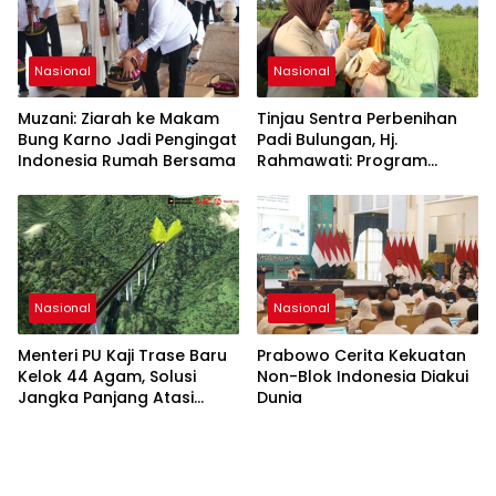
Nasional
Nasional
Muzani: Ziarah ke Makam
Tinjau Sentra Perbenihan
Bung Karno Jadi Pengingat
Padi Bulungan, Hj.
Indonesia Rumah Bersama
Rahmawati: Program
Prabowo Bikin Petani Makin
Optimistis
Nasional
Nasional
Menteri PU Kaji Trase Baru
Prabowo Cerita Kekuatan
Kelok 44 Agam, Solusi
Non-Blok Indonesia Diakui
Jangka Panjang Atasi
Dunia
Risiko Longsor