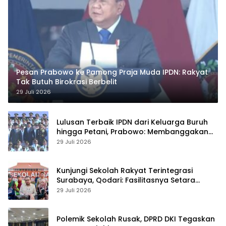
Pesan Prabowo ke Pamong Praja Muda IPDN: Rakyat
Tak Butuh Birokrasi Berbelit
29 Juli 2026
Lulusan Terbaik IPDN dari Keluarga Buruh
hingga Petani, Prabowo: Membanggakan
Hati Saya
29 Juli 2026
Kunjungi Sekolah Rakyat Terintegrasi
Surabaya, Qodari: Fasilitasnya Setara
Sekolah Swasta Terbaik
29 Juli 2026
Polemik Sekolah Rusak, DPRD DKI Tegaskan