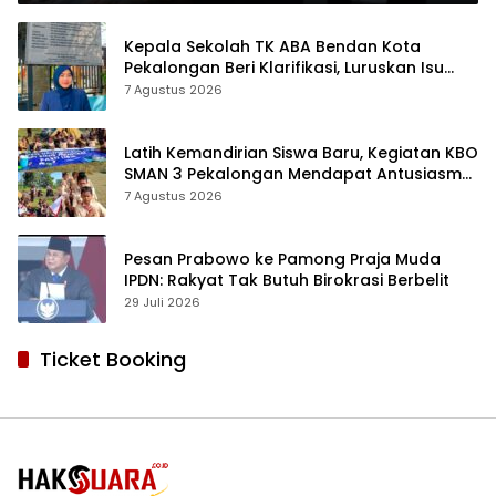
Kepala Sekolah TK ABA Bendan Kota
Pekalongan Beri Klarifikasi, Luruskan Isu
Proyek Revitalisasi
7 Agustus 2026
Latih Kemandirian Siswa Baru, Kegiatan KBO
SMAN 3 Pekalongan Mendapat Antusiasme
dan Respon Positif Orang Tua Murid
7 Agustus 2026
Pesan Prabowo ke Pamong Praja Muda
IPDN: Rakyat Tak Butuh Birokrasi Berbelit
29 Juli 2026
Ticket Booking