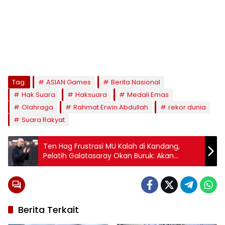
Tag:
ASIAN Games
Berita Nasional
Hak Suara
Haksuara
Medali Emas
Olahraga
Rahmat Erwin Abdullah
rekor dunia
Suara Rakyat
Ten Hag Frustrasi MU Kalah di Kandang,
Pelatih Galatasaray Okan Buruk: Akan
Diingat Bertahun-tahun
Berita Terkait