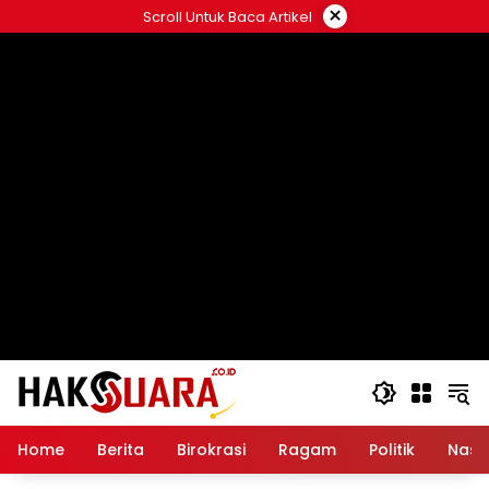
Langsung
×
Scroll Untuk Baca Artikel
ke
konten
Home
Berita
Birokrasi
Ragam
Politik
Nasi