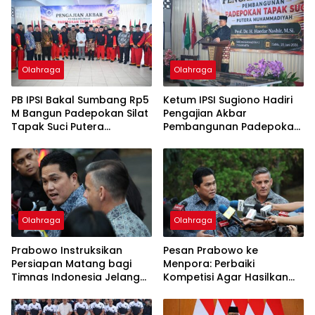
Olahraga
Olahraga
PB IPSI Bakal Sumbang Rp5
Ketum IPSI Sugiono Hadiri
M Bangun Padepokan Silat
Pengajian Akbar
Tapak Suci Putera
Pembangunan Padepokan
Muhammadiyah di Jogja
Tapak Suci di Jogja
Olahraga
Olahraga
Prabowo Instruksikan
Pesan Prabowo ke
Persiapan Matang bagi
Menpora: Perbaiki
Timnas Indonesia Jelang
Kompetisi Agar Hasilkan
Kualifikasi Piala Dunia 2030
Timnas yang Bisa Lolos
Piala Dunia