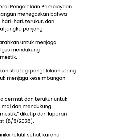
deral Pengelolaan Pembiayaan
Keuangan menegaskan bahwa
hati-hati, terukur, dan
al jangka panjang.
iarahkan untuk menjaga
aligus mendukung
estik.
an strategi pengelolaan utang
untuk menjaga keseimbangan
a cermat dan terukur untuk
ptimal dan mendukung
tik,” dikutip dari laporan
t (8/5/2026).
nilai relatif sehat karena