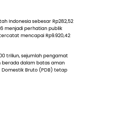
ah Indonesia sebesar Rp282,52
26 menjadi perhatian publik
t tercatat mencapai Rp9.920,42
0 triliun, sejumlah pengamat
sih berada dalam batas aman
k Domestik Bruto (PDB) tetap