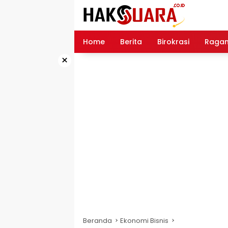
Langsung
ke
konten
Home
Berita
Birokrasi
Raga
×
Beranda
Ekonomi Bisnis