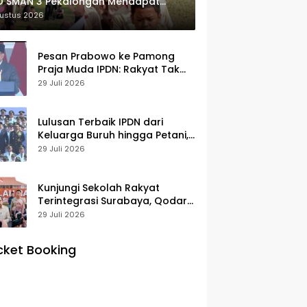
O SMAN 3 Pekalongan Mendapat
usiasme dan Respon Positif Orang
gustus 2026
 Murid
Pesan Prabowo ke Pamong
Praja Muda IPDN: Rakyat Tak
Butuh Birokrasi Berbelit
29 Juli 2026
Lulusan Terbaik IPDN dari
Keluarga Buruh hingga Petani,
Prabowo: Membanggakan Hati
29 Juli 2026
Saya
Kunjungi Sekolah Rakyat
Terintegrasi Surabaya, Qodari:
Fasilitasnya Setara Sekolah
29 Juli 2026
Swasta Terbaik
cket Booking