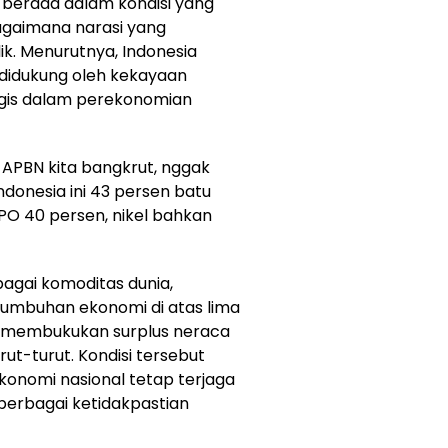
berada dalam kondisi yang
gaimana narasi yang
k. Menurutnya, Indonesia
 didukung oleh kekayaan
egis dalam perekonomian
APBN kita bangkrut, nggak
donesia ini 43 persen batu
CPO 40 persen, nikel bahkan
agai komoditas dunia,
tumbuhan ekonomi di atas lima
a membukukan surplus neraca
ut-turut. Kondisi tersebut
onomi nasional tetap terjaga
erbagai ketidakpastian