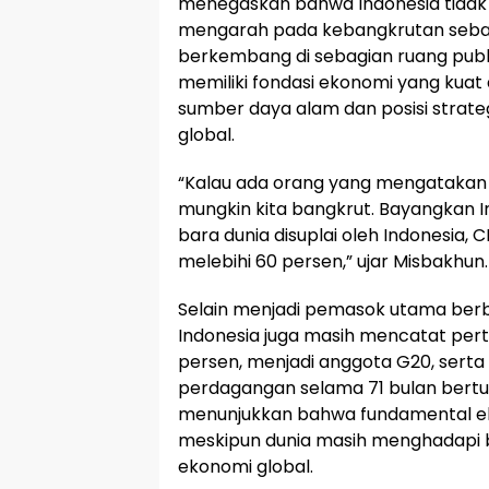
menegaskan bahwa Indonesia tidak 
mengarah pada kebangkrutan seba
berkembang di sebagian ruang publi
memiliki fondasi ekonomi yang kuat
sumber daya alam dan posisi strat
global.
“Kalau ada orang yang mengatakan 
mungkin kita bangkrut. Bayangkan In
bara dunia disuplai oleh Indonesia, 
melebihi 60 persen,” ujar Misbakhun.
Selain menjadi pemasok utama berb
Indonesia juga masih mencatat per
persen, menjadi anggota G20, sert
perdagangan selama 71 bulan bertur
menunjukkan bahwa fundamental ek
meskipun dunia masih menghadapi b
ekonomi global.