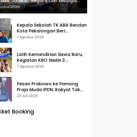
SMA, Jadikan Negara Lain sebagai
erensi
gustus 2026
Kepala Sekolah TK ABA Bendan
Kota Pekalongan Beri
Klarifikasi, Luruskan Isu Proyek
7 Agustus 2026
Revitalisasi
Latih Kemandirian Siswa Baru,
Kegiatan KBO SMAN 3
Pekalongan Mendapat
7 Agustus 2026
Antusiasme dan Respon Positif
Orang Tua Murid
Pesan Prabowo ke Pamong
Praja Muda IPDN: Rakyat Tak
Butuh Birokrasi Berbelit
29 Juli 2026
cket Booking