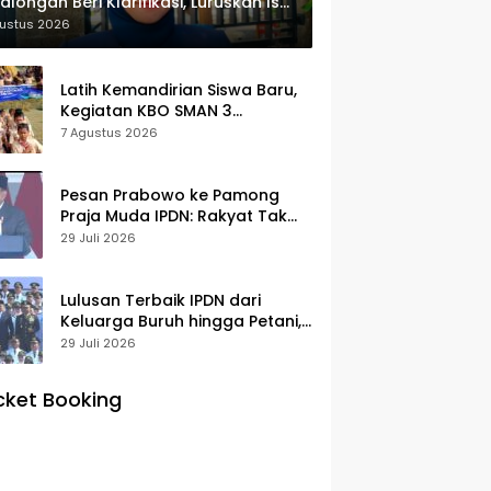
alongan Beri Klarifikasi, Luruskan Isu
yek Revitalisasi
gustus 2026
Latih Kemandirian Siswa Baru,
Kegiatan KBO SMAN 3
Pekalongan Mendapat
7 Agustus 2026
Antusiasme dan Respon Positif
Orang Tua Murid
Pesan Prabowo ke Pamong
Praja Muda IPDN: Rakyat Tak
Butuh Birokrasi Berbelit
29 Juli 2026
Lulusan Terbaik IPDN dari
Keluarga Buruh hingga Petani,
Prabowo: Membanggakan Hati
29 Juli 2026
Saya
cket Booking