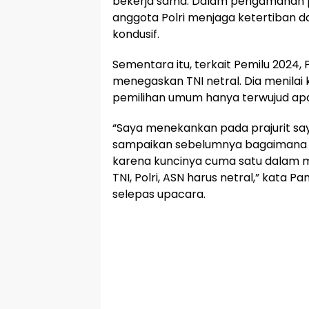
bekerja sama. Dalam pengamanan p
anggota Polri menjaga ketertiban d
kondusif.
Sementara itu, terkait Pemilu 2024,
menegaskan TNI netral. Dia menilai
pemilihan umum hanya terwujud apabi
“Saya menekankan pada prajurit say
sampaikan sebelumnya bagaimana c
karena kuncinya cuma satu dalam 
TNI, Polri, ASN harus netral,” kata P
selepas upacara.