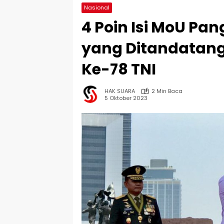
Nasional
4 Poin Isi MoU Pan
yang Ditandatang
Ke-78 TNI
HAK SUARA
2 Min Baca
5 Oktober 2023