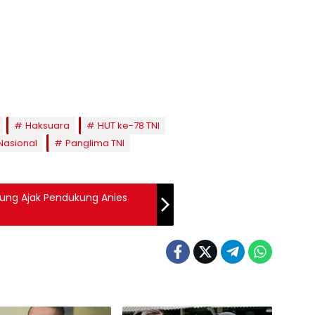
Haksuara
HUT ke-78 TNI
Nasional
Panglima TNI
nrung Ajak Pendukung Anies