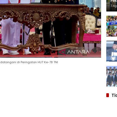
Pek
Pro
7 A
andatangani di Peringatan HUT Ke-78 TNI
Ti