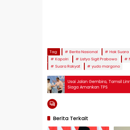
Tag:
Berita Nasional
Hak Suara
Kapolri
Listyo Sigit Prabowo
Suara Rakyat
yudo margono
Usai Jalan Gembira, Tamsil Li
Siaga Amankan TPS
Berita Terkait