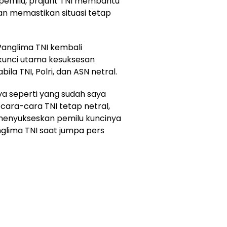
emilu, prajurit TNI membantu
an memastikan situasi tetap
 Panglima TNI kembali
 kunci utama kesuksesan
la TNI, Polri, dan ASN netral.
a seperti yang sudah saya
ara-cara TNI tetap netral,
menyukseskan pemilu kuncinya
anglima TNI saat jumpa pers